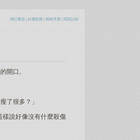
標記書簽
|
給書點贊
|
報錯求書
|
閱讀記錄
淡的開口。
你瘦了很多？」
這樣說好像沒有什麼殺傷