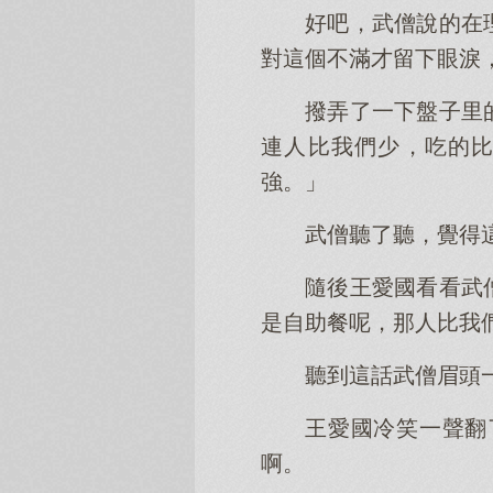
好吧，武僧說的在
對這個不滿才留下眼淚
撥弄了一下盤子里
連人比我們少，吃的
強。」
武僧聽了聽，覺得
隨後王愛國看看武
是自助餐呢，那人比我
聽到這話武僧眉頭
王愛國冷笑一聲翻
啊。