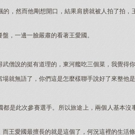
飆的，然而他剛想開口，結果肩膀就被人拍了拍，
。
餐盤，一邊一臉嚴肅的看著王愛國。
」
得武僧說的挺有道理的，東河艦吃三個菜，我覺得
當場就無語了，你們這是怎麼樣聯手說好了來整他
國都是此次參賽選手。所以旅途上，兩個人基本沒
，而王愛國最擅長的就是這個了，何況這裡的生活