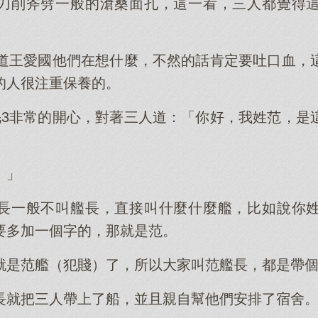
刀削斧劈一般的滄桑面孔，這一看，三人都覺得
知道王愛國他們在想什麼，不然的話肯定要吐口血，
的人很注重保養的。
毛3非常的開心，對著三人道：「你好，我姓范，是
！」
長一般不叫艦長，直接叫什麼什麼艦，比如說你
要多加一個字的，那就是范。
就是范艦（犯賤）了，所以大家叫范艦長，都是帶
長就把三人帶上了船，並且親自幫他們安排了宿舍