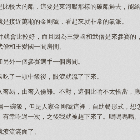
是比較大的船，這要是東河艦那樣的破船過去，能
就是接近萬噸的金剛號，看起來就非常的氣派。
件就會比較好，而且因為王愛國和武僧是來參賽的
武僧和王愛國一間房間。
和另外一個參賽選手一個房間。
國吃了一頓中飯後，眼淚就流了下來。
入奢易，由奢入儉難。不對，這個比喻不太恰當，
湯一碗飯，但是人家金剛號這裡，自助餐形式，想
，有幸吃過一次，之後我就被趕下來了。嗚嗚嗚嗚
就淚流滿面了。