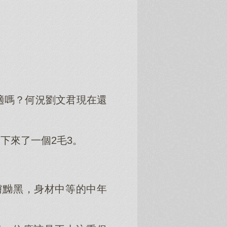
適嗎？何況劉文君現在還
下來了一個2毛3。
膚黝黑，身材中等的中年