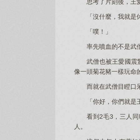
思考了片刻後，王
「沒什麼，我就是
「噗！」
率先噴血的不是武
武僧也被王愛國震
像一頭菊花豬一樣玩命
而就在武僧目瞪口
「你好，你們就是
看到2毛3，三人
人。