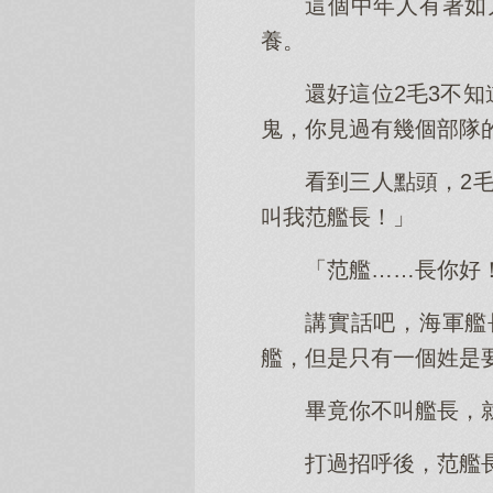
這個中年人有著如
養。
還好這位2毛3不
鬼，你見過有幾個部隊
看到三人點頭，2
叫我范艦長！」
「范艦……長你好
講實話吧，海軍艦
艦，但是只有一個姓是
畢竟你不叫艦長，
打過招呼後，范艦