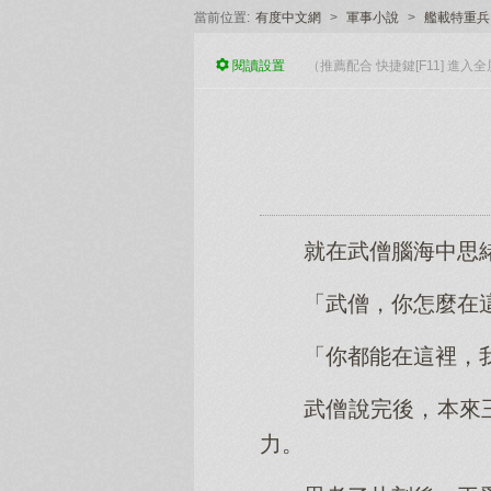
當前位置:
有度中文網
>
軍事小說
>
艦載特重兵
閱讀
設置
（推薦配合 快捷鍵[F11] 進
就在武僧腦海中思
「武僧，你怎麼在
「你都能在這裡，
武僧說完後，本來
力。