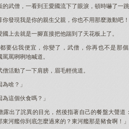
飯的武僧，一看到王愛國流下了眼淚，頓時嚇了一
算你發現我是你的親生父親，你也不用那麼激動吧
愛國上去就是一腳直接把他踹到了天花板上了。
都要佔我便宜，你變了，武僧，你再也不是那個
國罵罵咧咧地喊道。
武僧活動了一下肩膀，眉毛輕佻道。
因為啥？」
因為這個伙食嗎？」
僧露出了詫異的目光，然後指著自己的餐盤大聲道
那東河艦你到底怎麼過來的？東河艦那是豬食啊！