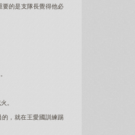
重要的是支隊長覺得他必
。
。
了。
滅火。
過的，就在王愛國訓練踢