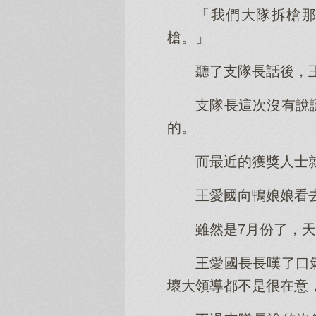
「我們大隊拆槍那
槍。」
聽了支隊長話後，
支隊長這次沒有說
的。
而最近的獲獎人士
王愛國向鴨娘娘看
雖然是7月份了，
王愛國長長嘆了口
壞大領導都不是很在意