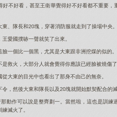
得好不好看，甚至王衛華覺得好不好看都不重要，
大東、隊長和20塊，穿著消防服就走到了操場中央
，王愛國撲哧一聲就笑了出來。
這臉一個比一個黑，尤其是大東跟非洲挖煤的似的
不是救火，大部分人就會覺得你應該已經臉被燒傷
國從大東的目光中也看出了那身不由己的無奈。
下令，然後大東和隊長以及20塊就開始默契配合的
行那動作可以說是整齊劃一。當然啦，這也是訓練
訓練滅火了。