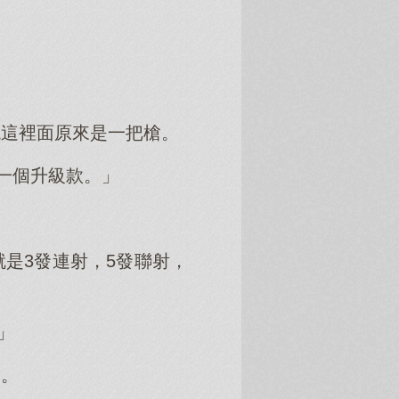
現這裡面原來是一把槍。
一個升級款。」
是3發連射，5發聯射，
」
晃。