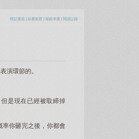
標記書簽
|
給書點贊
|
報錯求書
|
閱讀記錄
個表演環節的。
，但是現在已經被取締掉
概率你砸完之後，你都會