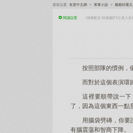
當前位置:
有度中文網
>
軍事小說
>
艦載特重兵
閱讀
設置
（推薦配合 快捷鍵[F11] 進
按照部隊的慣例，
而對於這個表演環
這裡要順帶說一下
了，因為這個東西一點
用腦袋劈磚，你要
有腦震蕩和智商下降。