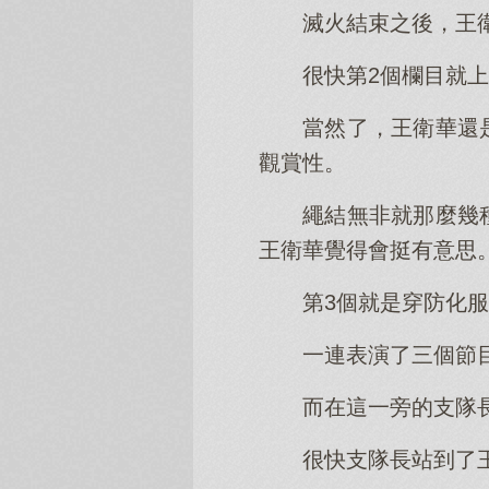
滅火結束之後，王
很快第2個欄目就
當然了，王衛華還
觀賞性。
繩結無非就那麼幾
王衛華覺得會挺有意思
第3個就是穿防化
一連表演了三個節
而在這一旁的支隊
很快支隊長站到了