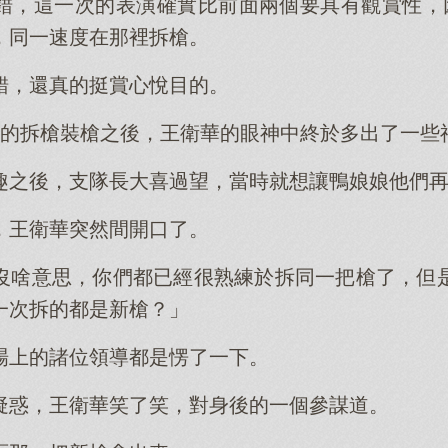
錯，這一次的表演確實比前面兩個要具有觀賞性，
，同一速度在那裡拆槍。
錯，還真的挺賞心悅目的。
一的拆槍裝槍之後，王衛華的眼神中終於多出了一些
趣之後，支隊長大喜過望，當時就想讓鴨娘娘他們
，王衛華突然間開口了。
沒啥意思，你們都已經很熟練於拆同一把槍了，但
一次拆的都是新槍？」
場上的諸位領導都是愣了一下。
疑惑，王衛華笑了笑，對身後的一個參謀道。