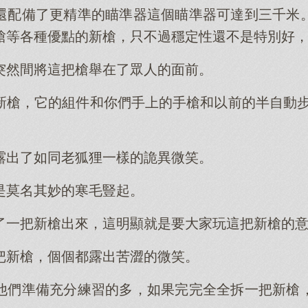
還配備了更精準的瞄準器這個瞄準器可達到三千米
槍等各種優點的新槍，只不過穩定性還不是特別好
突然間將這把槍舉在了眾人的面前。
槍，它的組件和你們手上的手槍和以前的半自動步槍
露出了如同老狐狸一樣的詭異微笑。
是莫名其妙的寒毛豎起。
了一把新槍出來，這明顯就是要大家玩這把新槍的
把新槍，個個都露出苦澀的微笑。
他們準備充分練習的多，如果完完全全拆一把新槍