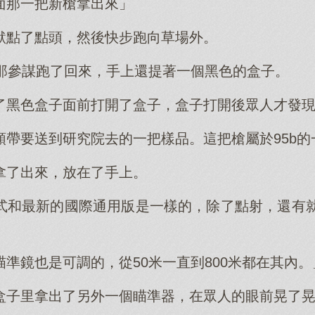
面那一把新槍拿出來」
默點了點頭，然後快步跑向草場外。
，那參謀跑了回來，手上還提著一個黑色的盒子。
了黑色盒子面前打開了盒子，盒子打開後眾人才發
順帶要送到研究院去的一把樣品。這把槍屬於95b的
拿了出來，放在了手上。
式和最新的國際通用版是一樣的，除了點射，還有就
準鏡也是可調的，從50米一直到800米都在其內。
盒子里拿出了另外一個瞄準器，在眾人的眼前晃了