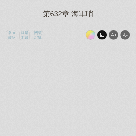
第632章 海軍哨
添加
報錯
閱讀
書簽
求書
記錄