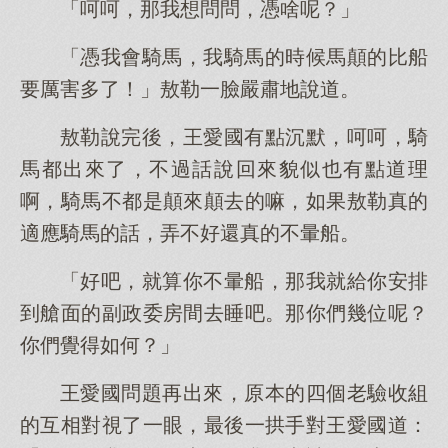
「呵呵，那我想問問，憑啥呢？」
「憑我會騎馬，我騎馬的時候馬顛的比船
要厲害多了！」敖勒一臉嚴肅地說道。
敖勒說完後，王愛國有點沉默，呵呵，騎
馬都出來了，不過話說回來貌似也有點道理
啊，騎馬不都是顛來顛去的嘛，如果敖勒真的
適應騎馬的話，弄不好還真的不暈船。
「好吧，就算你不暈船，那我就給你安排
到艙面的副政委房間去睡吧。那你們幾位呢？
你們覺得如何？」
王愛國問題再出來，原本的四個老驗收組
的互相對視了一眼，最後一拱手對王愛國道：