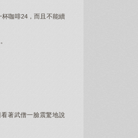
杯咖啡24，而且不能續
僧。
國看著武僧一臉震驚地說