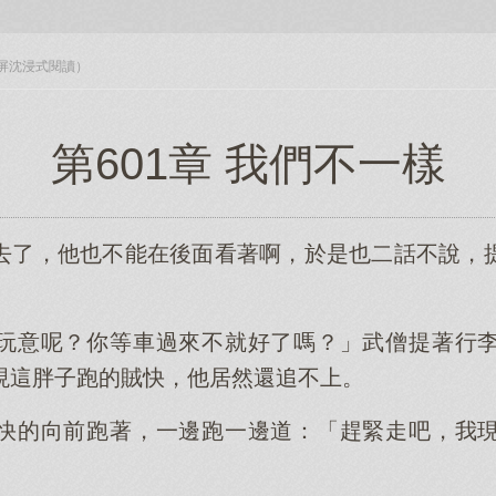
入全屏沈浸式閱讀）
第601章 我們不一樣
去了，他也不能在後面看著啊，於是也二話不說，
玩意呢？你等車過來不就好了嗎？」武僧提著行
現這胖子跑的賊快，他居然還追不上。
快的向前跑著，一邊跑一邊道：「趕緊走吧，我