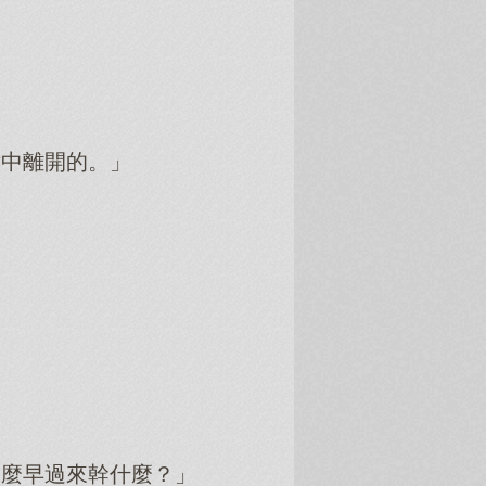
哮中離開的。」
那麼早過來幹什麼？」