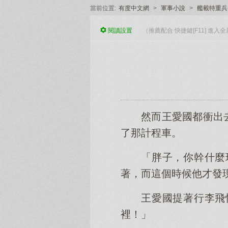
當前位置:
有度中文網
>
軍事小說
>
艦載特重兵
閱讀
設置
（推薦配合 快捷鍵[F11] 進
然而王愛國都衝出
了那計程車。
「胖子，你幹什麼
著，而這個時候他才發
王愛國提著行李飛
裡！」