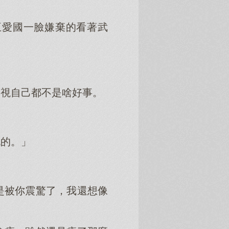
王愛國一臉嫌棄的看著武
凝視自己都不是啥好事。
慨的。」
是被你震驚了，我還想像