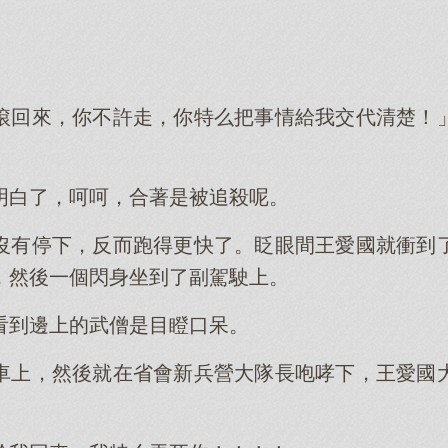
滾回來，你不許走，你特么把事情給我交代清楚！
明白了，呵呵，合著是被追殺呢。
沒有停下，反而跑得更快了。眨眼間王愛國就衝到
，然後一個閃身坐到了副駕駛上。
看到邊上的武僧是目瞪口呆。
車上，然後就在省會新兵營大隊長咆哮下，王愛國