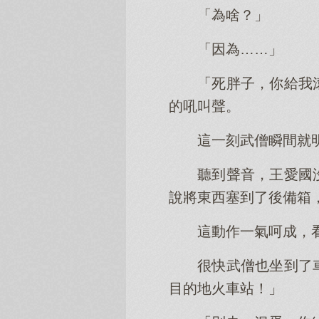
「為啥？」
「因為……」
「死胖子，你給我
的吼叫聲。
這一刻武僧瞬間就
聽到聲音，王愛國
說將東西塞到了後備箱
這動作一氣呵成，
很快武僧也坐到了
目的地火車站！」