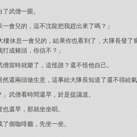
白了武僧一眼。
呆一會兒的，這不沈龍把我趕出來了嗎？」
大樓休息一會兒的，結果你也看到了，大隊長發了
我打成豬頭，你信不？」
武僧當時就樂了，這怪誰？還不怪他自己。
居然還兩頭做生意，這事給大隊長知道了還不得給
？」武僧看時間還早，於是提議道。
實也還早，那就坐坐唄。
找了個咖啡廳，先坐一坐。