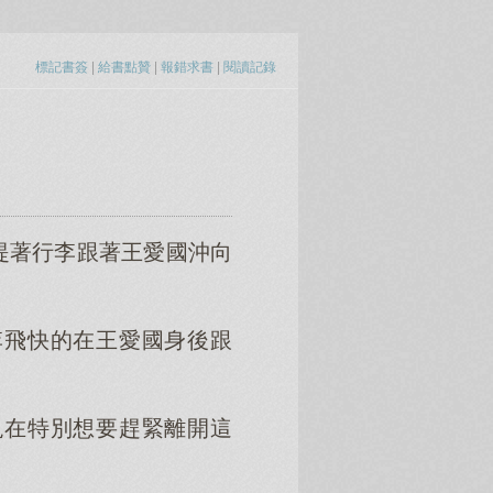
標記書簽
|
給書點贊
|
報錯求書
|
閱讀記錄
提著行李跟著王愛國沖向
李飛快的在王愛國身後跟
現在特別想要趕緊離開這