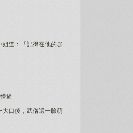
小姐道：「記得在他的咖
的懵逼。
一大口後，武僧還一臉萌