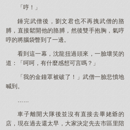
「哼！」
錘完武僧後，劉文君也不再拽武僧的胳
膊，直接鬆開他的胳膊，然後雙手抱胸，氣哼
哼的將腦袋瞥到了一邊。
看到這一幕，沈龍扭過頭來，一臉壞笑的
道：「呵呵，有什麼感想可言嗎？」
「我的金鐘罩被破了！」武僧一臉悲憤地
喊到。
……
車子離開大隊後並沒有直接去畢姥爺的
店，現在過去還太早，大家決定先去市區里陪