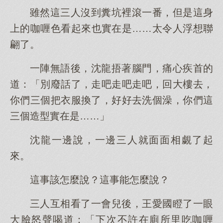
雖然這三人沒到糞坑裡滾一番，但是這身
上的咖喱色看起來也實在是……太令人浮想聯
翩了。
一陣無語後，沈龍捂著腦門，痛心疾首的
道：「別廢話了，走吧走吧走吧，回大樓去，
你們三個把衣服換了，好好去洗個澡，你們這
三個造型實在是……」
沈龍一邊說，一邊三人就面面相覷了起
來。
這事該怎麼說？這事能怎麼說？
三人互相看了一會兒後，王愛國瞪了一眼
大臉怒聲喝道：「下次不許在廁所里吃咖喱