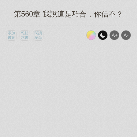
第560章 我說這是巧合，你信不？
添加
報錯
閱讀
書簽
求書
記錄