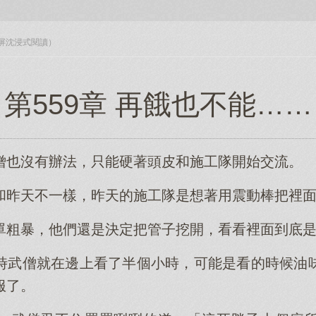
入全屏沈浸式閱讀）
第559章 再餓也不能……
僧也沒有辦法，只能硬著頭皮和施工隊開始交流。
和昨天不一樣，昨天的施工隊是想著用震動棒把裡
單粗暴，他們還是決定把管子挖開，看看裡面到底
時武僧就在邊上看了半個小時，可能是看的時候油
服了。