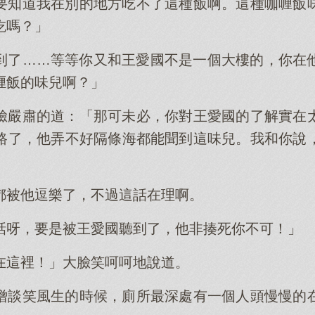
要知道我在別的地方吃不了這種飯啊。這種咖喱飯
吃嗎？」
到了……等等你又和王愛國不是一個大樓的，你在
喱飯的味兒啊？」
臉嚴肅的道：「那可未必，你對王愛國的了解實在
路了，他弄不好隔條海都能聞到這味兒。我和你說
都被他逗樂了，不過這話在理啊。
話呀，要是被王愛國聽到了，他非揍死你不可！」
在這裡！」大臉笑呵呵地說道。
僧談笑風生的時候，廁所最深處有一個人頭慢慢的