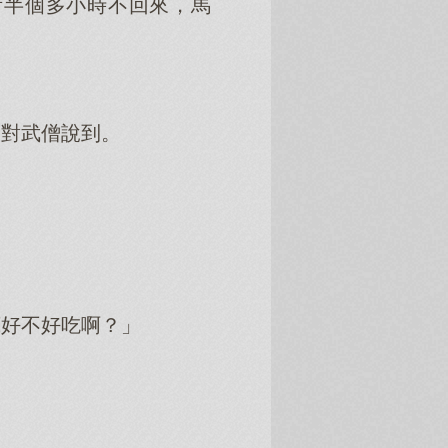
所半個多小時不回來，馬
的對武僧說到。
底好不好吃啊？」