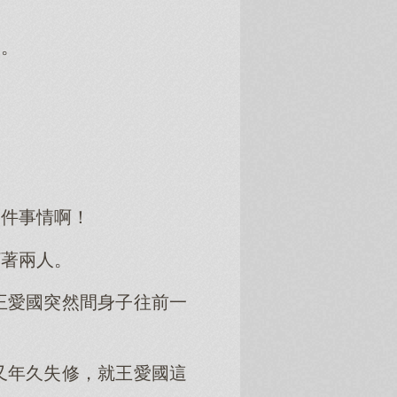
道。
一件事情啊！
盯著兩人。
王愛國突然間身子往前一
又年久失修，就王愛國這