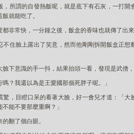
飯，所謂的自發熱飯呢，就是底下有石灰，一打開
這飯就能吃了。
度都非常快，一分鐘之後，飯盒的香味也就傳了出
忍不住臉上露出了笑意，然而他剛剛拆開飯盒正想
大臉下意識的手一抖，結果抬頭一看，發現是武僧
行嗎？我還以為是王愛國那個死胖子呢。」
震驚，目瞪口呆的看著大臉，好一會兒才道：「大
能不能不要那麼重啊？」
奈的翻了個白眼。