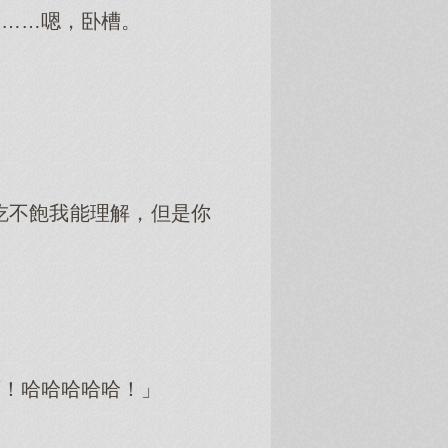
臉……嗯，卧槽。
吃不飽我能理解，但是你
啊！哈哈哈哈哈！」