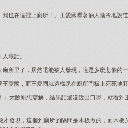
，我也在這裡上廁所！」王愛國看著倆人陰冷地說
別人壞話。
大廁所里了，居然還能被人發現，這是多麼悲催的
著王愛國，而王愛國就這樣趴在廁所門板上死死地
！」大臉剛想辯解，結果話還沒說出口呢，就看到
臉才發現，這個到廁所的隔間是木板做的，而木板