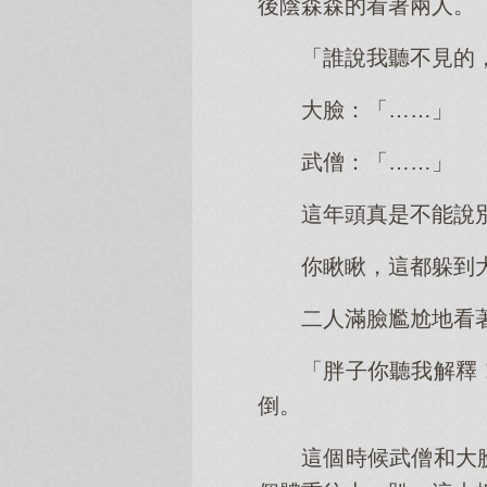
後陰森森的看著兩人。
「誰說我聽不見的
大臉：「……」
武僧：「……」
這年頭真是不能說
你瞅瞅，這都躲到
二人滿臉尷尬地看
「胖子你聽我解釋
倒。
這個時候武僧和大