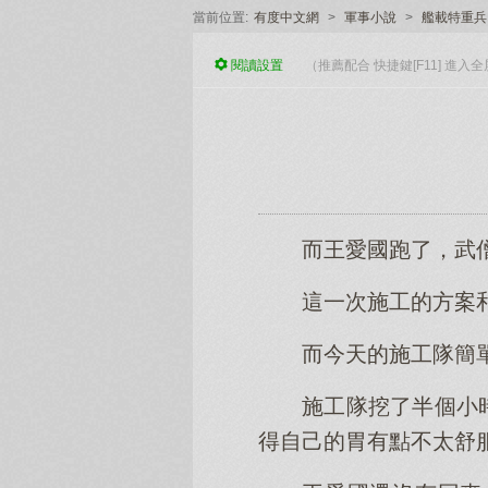
當前位置:
有度中文網
>
軍事小說
>
艦載特重兵
閱讀
設置
（推薦配合 快捷鍵[F11] 進
而王愛國跑了，武
這一次施工的方案
而今天的施工隊簡
施工隊挖了半個小
得自己的胃有點不太舒