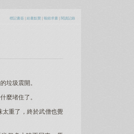
標記書簽
|
給書點贊
|
報錯求書
|
閱讀記錄
面的垃圾震開。
是什麼堵住了。
味太重了，終於武僧也覺