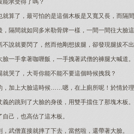
板能承受得了嗎？
也就算了，最可怕的是這個木板是又寬又長，而隔
後，隔間就如同多米勒骨牌一樣，一間一間往大臉
話不說就要閃了，然而他剛想拔腿，卻發現腿拔不
大臉一手拿著咖喱飯，一手拽著武僧的褲腿大喊道
場就哭了，大哥你能不能不要這個時候拽我？
的，加上大臉這時候……嗯，在上廁所呢！於情於
仗義的跳到了大臉的身後，用雙手擋住了那塊木板
了自己，也高估了這木板。
刻，武僧直接就摔了下去，當然啦，還帶著大臉。