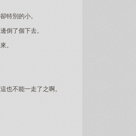
間卻特別的小。
這邊倒了個下去。
出來。
。
理這也不能一走了之啊。
。