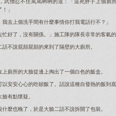
，武僧忍不住罵罵咧咧的道：「這死胖子上個廁
了！」
，我去上個洗手間有什麼事情你打我電話行不？」
去忙好了，沒有關係。」施工隊的隊長非常的客氣
二話不說屁顛屁顛的來到了隔壁的大廁所。
在上廁所的大臉從邊上掏出了一個白色的飯盒。
可以安安心心的吃頓飯了。話說這種自發熱的飯到
大臉有點懷疑。
說什麼也晚了，於是大臉二話不說拆開了包裝。