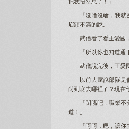
把我捂窒息了！」
「沒啥沒啥，我就
眉頭不滿的說。
武僧看了看王愛國
「所以你也知道通
武僧說完後，王愛
以前人家說部隊是
尚到底去哪裡了？現在
「閉嘴吧，職業不
道！」
「呵呵，嗯，讓你