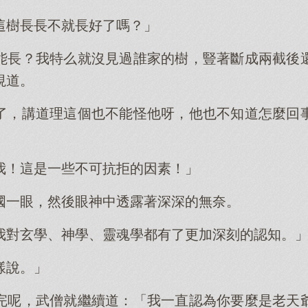
這樹長長不就長好了嗎？」
能長？我特么就沒見過誰家的樹，豎著斷成兩截後
視道。
了，講道理這個也不能怪他呀，他也不知道怎麼回
我！這是一些不可抗拒的因素！」
國一眼，然後眼神中透露著深深的無奈。
我對玄學、神學、靈魂學都有了更加深刻的認知。
樣說。」
完呢，武僧就繼續道：「我一直認為你要麼是老天