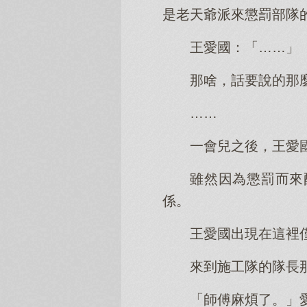
是老天爺派來懲罰部隊
王愛國：「……」
那啥，話要說的那
……
一會兒之後，王愛
雖然因為懲罰而來
係。
王愛國出現在這裡
來到施工隊的隊長
「師傅麻煩了。」