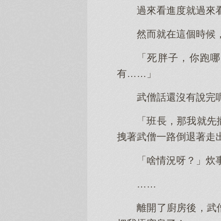
過來看進度就過來
然而就在這個時候
「死胖子，你跑哪
有……」
武僧話還沒有說完
「班長，那我就先
拽著武僧一路倒退著走
「啥情況呀？」炊
……
離開了廚房後，武