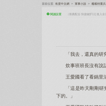
當前位置:
有度中文網
>
軍事小說
>
艦載特重兵
閱讀
設置
（推薦配合 快捷鍵[F11] 進
「我去，還真的研
炊事班班長沒有說
王愛國看了看鍋里
「這是昨天剛剛研
下的。」