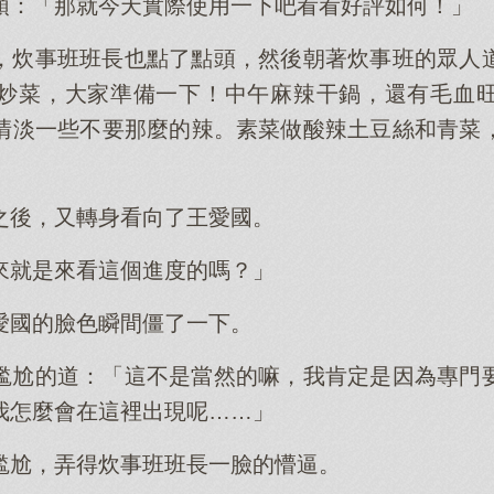
頭：「那就今天實際使用一下吧看看好評如何！」
，炊事班班長也點了點頭，然後朝著炊事班的眾人
炒菜，大家準備一下！中午麻辣干鍋，還有毛血
清淡一些不要那麼的辣。素菜做酸辣土豆絲和青菜
之後，又轉身看向了王愛國。
來就是來看這個進度的嗎？」
愛國的臉色瞬間僵了一下。
尷尬的道：「這不是當然的嘛，我肯定是因為專門
我怎麼會在這裡出現呢……」
尷尬，弄得炊事班班長一臉的懵逼。