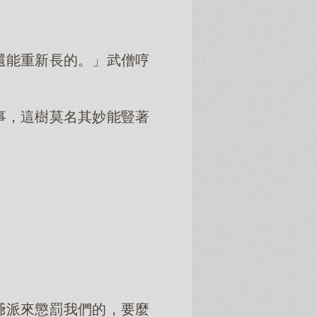
還能重新長的。」武僧哼
事，這樹莫名其妙能豎著
」
爺派來懲罰我們的，要麼