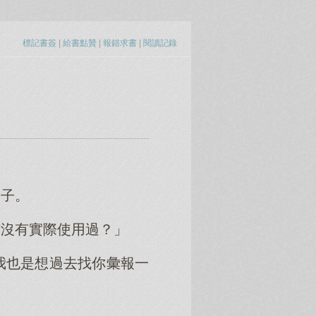
標記書簽
|
給書點贊
|
報錯求書
|
閱讀記錄
樣子。
有沒有實際使用過？」
我也是想過去找你彙報一