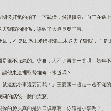
愛國沒好氣的拍了一下武僧，然後轉身走向了在邊
送去醫院的關係，導致了大隊長發了飆。
原因，不是因為王愛國把張三木送去了醫院，而是
國是很不服氣的。樹嘛，大不了再養一養唄，幾年
，讓他來這裡監督維修下水道嗎？
，就這點小事還要罰我！」王愛國一邊走一邊不滿
愛國的話後一臉的震驚。
現你的臉皮真的是與日俱厚啊！你這是小事嗎？」