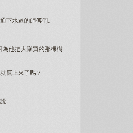
上通下水道的師傅們。
因為他把大隊買的那棵樹
不就竄上來了嗎？
的說。