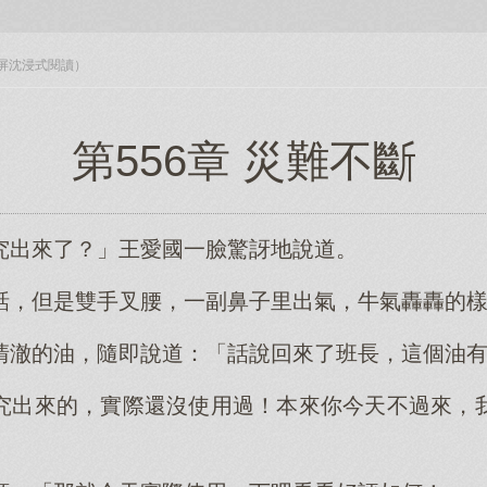
入全屏沈浸式閱讀）
第556章 災難不斷
究出來了？」王愛國一臉驚訝地說道。
話，但是雙手叉腰，一副鼻子里出氣，牛氣轟轟的
清澈的油，隨即說道：「話說回來了班長，這個油
究出來的，實際還沒使用過！本來你今天不過來，