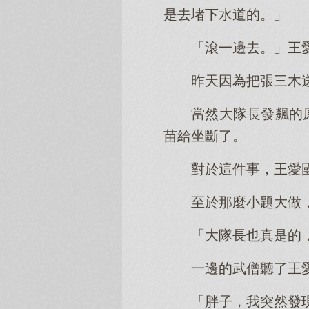
是去堵下水道的。」
「滾一邊去。」王
昨天因為把張三木
當然大隊長發飆的
苗給坐斷了。
對於這件事，王愛
至於那麼小題大做
「大隊長也真是的
一邊的武僧聽了王
「胖子，我突然發