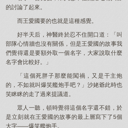
的討論了起來。
而王愛國要的也就是這種感覺。
好半天后，神醫終於忍不住開口道：「叫
部隊心情牆也沒有關係，但是王愛國的故事我
們覺得還是要額外取一個名字，大家說取什麼
名字會比較好。」
「這個死胖子那麼能闖禍，又是干主炮
的，不如就叫爆笑艦炮手吧？」沙姥爺此時也
笑眯眯的走了過來提議道。
眾人一聽，頓時覺得這個名字還不錯，於
是立刻就在王愛國的故事的最上層寫下了5個
大字——爆笑艦炮手。