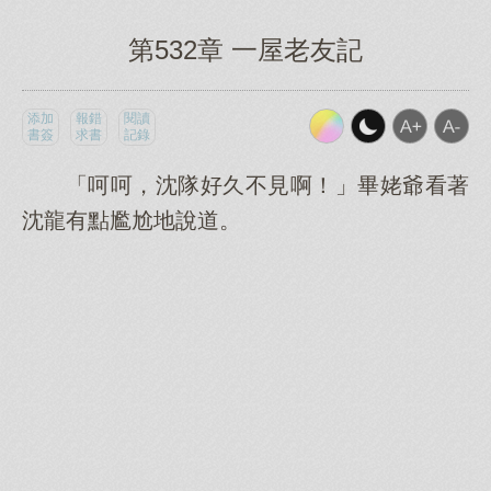
第532章 一屋老友記
添加
報錯
閱讀
書簽
求書
記錄
「呵呵，沈隊好久不見啊！」畢姥爺看著
沈龍有點尷尬地說道。