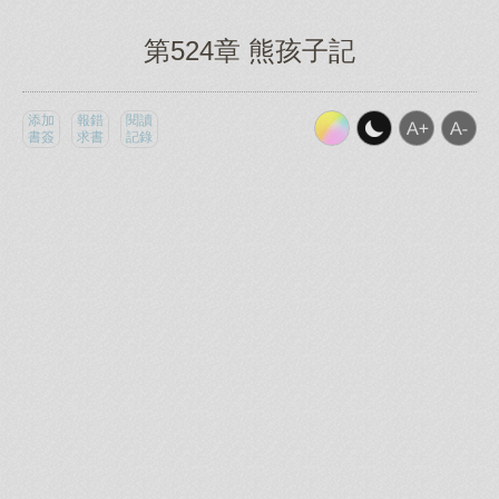
第524章 熊孩子記
添加
報錯
閱讀
書簽
求書
記錄