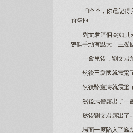
「哈哈，你還記得
的擁抱。
劉文君這個突如其
貌似手勁有點大，王愛
一會兒後，劉文君
然後王愛國就震驚
然後駱鑫濤就震驚
然後武僧露出了一
然後劉文君露出了
場面一度陷入了尷