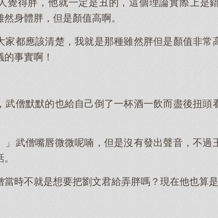
人覺得胖，他就一定是丑的，這個理論實際上是
雖然身體胖，但是顏值高啊。
大家都應該清楚，我就是那種雖然胖但是顏值非常
議的事實啊！
，武僧默默的也給自己倒了一杯酒一飲而盡後扭頭
。」武僧嘴唇微微呢喃，但是沒有發出聲音，不過
話。
僧當時不就是想要把劉文君給弄胖嗎？現在他也算