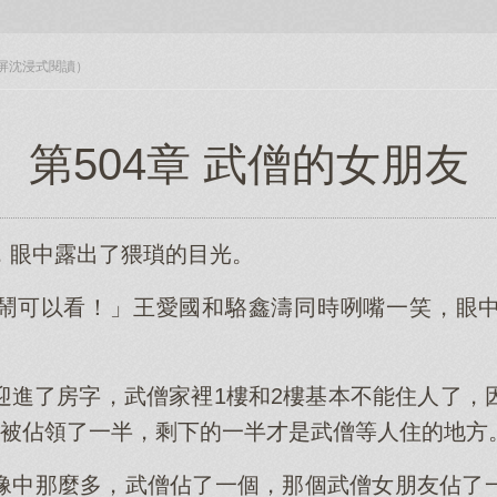
入全屏沈浸式閱讀）
第504章 武僧的女朋友
，眼中露出了猥瑣的目光。
鬧可以看！」王愛國和駱鑫濤同時咧嘴一笑，眼
迎進了房字，武僧家裡1樓和2樓基本不能住人了，
也被佔領了一半，剩下的一半才是武僧等人住的地方
像中那麼多，武僧佔了一個，那個武僧女朋友佔了