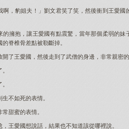
我啊，豹姐夫！」劉文君笑了笑，然後衝到王愛國
來的擁抱，讓王愛國有點震驚，當年那個柔弱的妹
國的脊椎骨差點被勒斷掉。
放開了王愛國，然後走到了武僧的身邊，非常親密
了。
了。
副生不如死的表情。
非常甜蜜的表情。
尬，王愛國想說話，結果也不知道該從哪裡說。