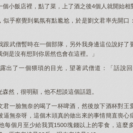
一個小飯店裡，點了菜，上了酒之後4個人就開始相
，似乎察覺到氣氛有點尷尬，於是劉文君率先開口
我跟武僧暫時在一個部隊，另外我身邊這位說好了
我倒是沒有想到你居然也會在這裡。」
露出了一個猥瑣的目光，望著武僧道：「話說回
光森然，很明顯，他不想談這個話題。
文君一臉無奈的喝了一杯啤酒，然後放下酒杯對王
被逼無奈呀，這個木頭真的做出來的事情簡直喪心
他每個月至少給我買1500塊錢以上的零食，這麼