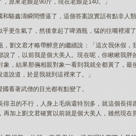
，原來老娘是90斤，現在老娘是140。」
國和駱鑫濤瞬間懵逼了，這個答案說實話有點非人
似乎更生氣了，然後拿起了啤酒瓶，猛的往嘴裡灌
瓶，劉文君才略帶醉意的繼續說：「這次我休假，
都說了，以前我是個大美人。現在呢，你瞅瞅我胖
對象，結果那倆相親對象一看到我就全都黃了，最
說道說道，於是我就到這裡來了。」
愛國看著武僧的目光都有點變了。
長得丑的不行，人身上毛病還特別多，就這個長得
，再加上劉文君確實以前就是個大美人，雖然現在