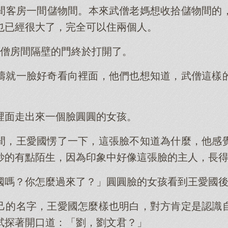
間客房一間儲物間。本來武僧老媽想收拾儲物間的
也已經很大了，完全可以住兩個人。
武僧房間隔壁的門終於打開了。
濤就一臉好奇看向裡面，他們也想知道，武僧這樣
裡面走出來一個臉圓圓的女孩。
間，王愛國愣了一下，這張臉不知道為什麼，他感
妙的有點陌生，因為印象中好像這張臉的主人，長
國嗎？你怎麼過來了？」圓圓臉的女孩看到王愛國
己的名字，王愛國怎麼樣也明白，對方肯定是認識
試探著開口道：「劉，劉文君？」