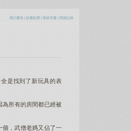
標記書簽
|
給書點贊
|
報錯求書
|
閱讀記錄
中全是找到了新玩具的表
因為所有的房間都已經被
。
一個，武僧老媽又佔了一