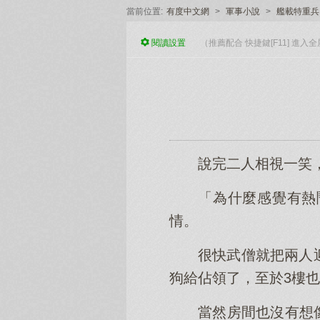
當前位置:
有度中文網
>
軍事小說
>
艦載特重兵
閱讀
設置
（推薦配合 快捷鍵[F11] 進
說完二人相視一笑
「為什麼感覺有熱
情。
很快武僧就把兩人
狗給佔領了，至於3樓
當然房間也沒有想