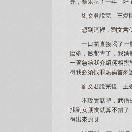
完，結果吃了一年，好了
劉文君說完，王愛
想到這裡，劉文君
一口氣直接喝了一
麼多，臉都青了，我媽
一著急給我介紹倆相親
得我必須找罪魁禍首來
劉文君說完後，王
不說實話吧，武僧
找到女朋友就算不錯了
得出來的呀。