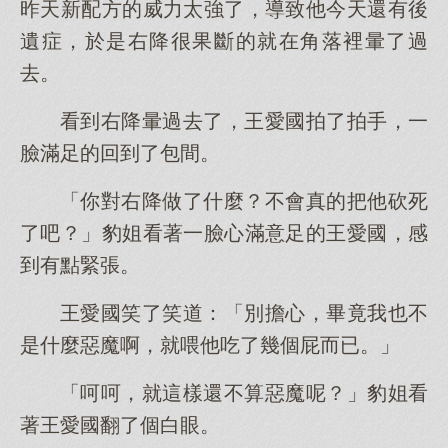
昨天新配方的威力太強了，導致他今天還有後
遺症，於是右降很果斷的就在角落裡暈了過
去。
看到右降暈過去了，王愛國拍了拍手，一
臉滿足的回到了包間。
「你對右降做了什麼？不會真的把他砍死
了吧？」豹姐看著一臉心滿意足的王愛國，感
到有點緊張。
王愛國笑了笑道：「別擔心，畢竟我也不
是什麼惡魔啊，就喂他吃了幾個屁而已。」
「呵呵，就這樣還不算惡魔呢？」豹姐看
著王愛國翻了個白眼。