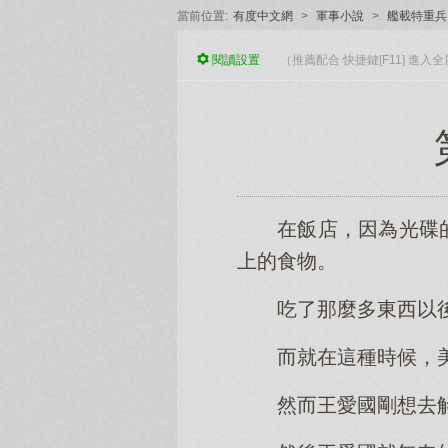
當前位置:
有度中文網
>
軍事小說
>
艦載特重兵
閱讀
設置
（推薦配合 快捷鍵[F11] 進
在飯店，因為光碟
上的食物。
吃了那麼多東西以
而就在這種時候，
然而王愛國剛想去