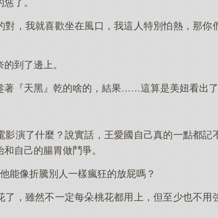
的慫了。
的對，我就喜歡坐在風口，我這人特別怕熱，那你
奈的到了邊上。
趁著『天黑』乾的啥的，結果……這算是美妞看出
電影演了什麼？說實話，王愛國自己真的一點都記
始和自己的腸胃做鬥爭。
，他能像折騰別人一樣瘋狂的放屁嗎？
花了，雖然不一定每朵桃花都用上，但至少也不用