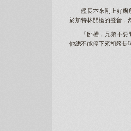
艦長本來剛上好廁
於加特林開槍的聲音，
「卧槽，兄弟不要
他總不能停下來和艦長