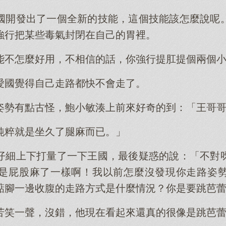
國開發出了一個全新的技能，這個技能該怎麼說呢
強行把某些毒氣封閉在自己的胃裡。
能不怎麼好用，不相信的話，你強行提肛提個兩個
愛國覺得自己走路都快不會走了。
姿勢有點古怪，鮑小敏湊上前來好奇的到：「王哥
純粹就是坐久了腿麻而已。」
仔細上下打量了一下王國，最後疑惑的說：「不對
是屁股麻了一樣啊！我以前怎麼沒發現你走路姿
踮腳一邊收腹的走路方式是什麼情況？你是要跳芭
苦笑一聲，沒錯，他現在看起來還真的很像是跳芭