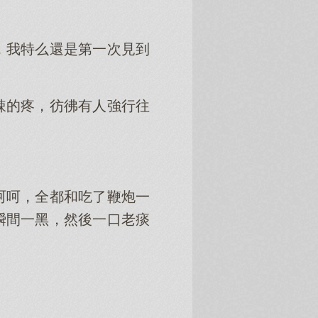
，我特么還是第一次見到
辣的疼，彷彿有人強行往
呵呵，全都和吃了鞭炮一
瞬間一黑，然後一口老痰