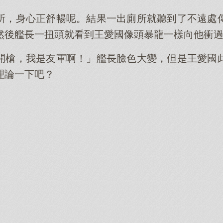
所，身心正舒暢呢。結果一出廁所就聽到了不遠處
然後艦長一扭頭就看到王愛國像頭暴龍一樣向他衝
開槍，我是友軍啊！」艦長臉色大變，但是王愛國
理論一下吧？