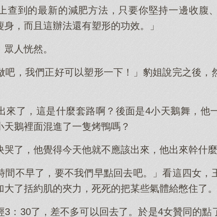
上查到的最新的減肥方法，只要你堅持一邊收腹
瘦身，而且這辦法還有塑形的功效。」
」眾人恍然。
做吧，我們正好可以塑形一下！」豹姐說完之後，
。
出來了，這是什麼套路啊？後面是4小天鵝舞，他
小天鵝裡面混進了一隻烤鴨嗎？
快哭了，他覺得今天他就不應該出來，他出來幹什
時間不早了，要不我們早點回去吧。」看這四女，
加大了括約肌的夾力，死死的把某些氣體給憋住了
經3：30了，差不多可以回去了。於是4女贊同的點