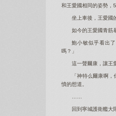
和王愛國相同的姿勢，
坐上車後，王愛國
如今的王愛國青筋
鮑小敏似乎看出了
嗎？」
這一聲爾康，讓王
「神特么爾康啊，
憤的想道。
……
回到寧城護衛艦大