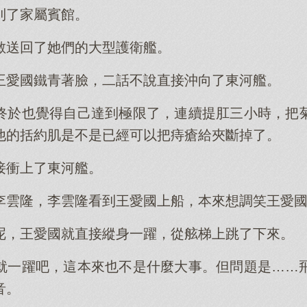
到了家屬賓館。
敏送回了她們的大型護衛艦。
王愛國鐵青著臉，二話不說直接沖向了東河艦。
終於也覺得自己達到極限了，連續提肛三小時，把
他的括約肌是不是已經可以把痔瘡給夾斷掉了。
接衝上了東河艦。
李雲隆，李雲隆看到王愛國上船，本來想調笑王愛
呢，王愛國就直接縱身一躍，從舷梯上跳了下來。
就一躍吧，這本來也不是什麼大事。但問題是……
音。