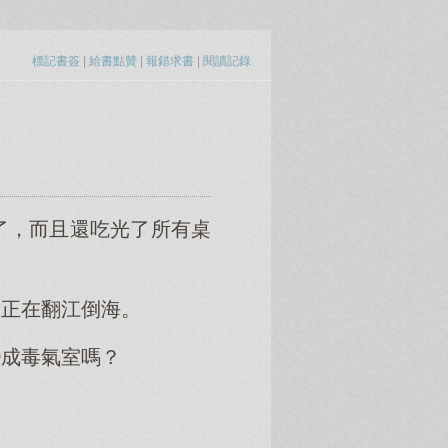
標記書簽
|
給書點贊
|
報錯求書
|
閱讀記錄
！
了，而且還吃光了所有桌
，正在翻江倒海。
變成毒氣室嗎？