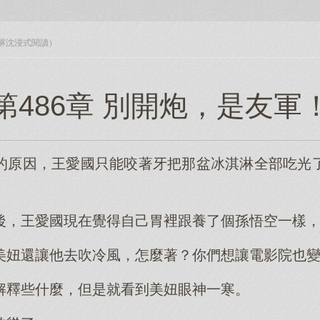
入全屏沈浸式閱讀）
第486章 別開炮，是友軍
的原因，王愛國只能咬著牙把那盆冰淇淋全部吃光
後，王愛國現在覺得自己胃裡跟養了個孫悟空一樣
美妞還讓他去吹冷風，怎麼著？你們想讓電影院也
解釋些什麼，但是就看到美妞眼神一寒。