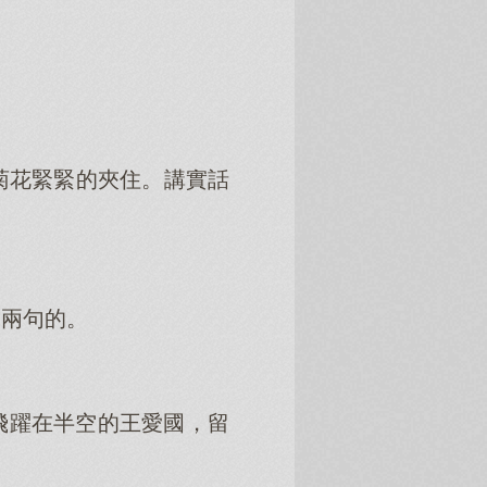
菊花緊緊的夾住。講實話
國兩句的。
飛躍在半空的王愛國，留