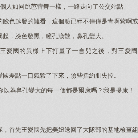
5個人如同跳芭蕾舞一樣，一路走向了公交站點。
的臉色越發的難看，這個臉已經不僅僅是青啊紫啊
暴起，臉色發黑，瞳孔渙散，鼻孔變大。
王愛國的異樣上下打量了一會兒之後，對王愛國
愛國差點一口氣鬆了下來，險些括約肌失控。
你以為鼻孔變大的每一個都是爾康嗎？我是提康！
隊，首先王愛國先把美妞送回了大隊部的基地檢查