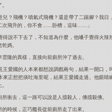
了。
意兒？飛機？噴氣式飛機？還是帶了二踢腳？我日
二次飛升的，你不會……卧槽，這味……」
覺得說不下去了，不知道為什麼，他嗓子覺得火辣
老乾媽。
李雲隆的異樣，直接向前廁所沖了過去。
見王愛國的人本來都想說調戲兩句，結果一開口，
本來正想把痰吐海里呢，結果王愛國走過。他眼睛
上。
廁所衝去，這一路可以說是人擋殺人，佛擋殺佛。
所的時候，正巧艦長從前廁所走了出來。