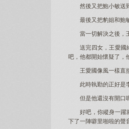
然後又把鮑小敏送
最後又把豹姐和鮑
當一切解決之後，
送完四女，王愛國
吧，他都開始懷疑了，
王愛國像風一樣直
此時執勤的正好是
但是他還沒有開口
好吧，你縱身一躍
下了一陣噼里啪啦的聲