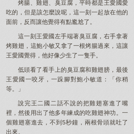
烤腸、雞翅、臭豆腐，平時都是王愛國愛
吃的，但是該怎麼說呢，這一刻一起放在他的
面前，反而讓他覺得有點尷尬了。
這一刻王愛國左手端著臭豆腐，右手拿著
烤雞翅，這鮑小敏又拿了一根烤腸過來，這讓
王愛國覺得，他好像少生了一隻手。
低頭看了看手上的臭豆腐和雞翅膀，最後
王愛國一咬牙，一跺腳對鮑小敏道：「你稍
等。」
說完王二國二話不說的把雞翅塞進了嘴
裡，然後用出了他多年練成的吃雞翅神功。一
個雞翅塞進去，不到5秒鐘，兩根骨頭就吐了
出來。