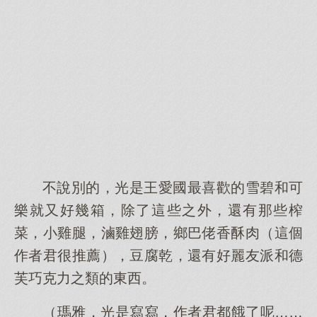
不說別的，光是王愛國最喜歡的雪碧和可
樂就又好幾箱，除了這些之外，還有那些榨
菜，小雞腿，滷雞翅膀，鄉巴佬香酥肉（這個
作者君很推薦），豆腐乾，還有好麗友派和德
芙巧克力之類的東西。
（瑪雅，光是寫寫，作者君都餓了呢……