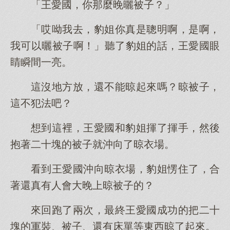
「王愛國，你那麼晚曬被子？」
「哎呦我去，豹姐你真是聰明啊，是啊，
我可以曬被子啊！」聽了豹姐的話，王愛國眼
睛瞬間一亮。
這沒地方放，還不能晾起來嗎？晾被子，
這不犯法吧？
想到這裡，王愛國和豹姐揮了揮手，然後
抱著二十塊的被子就沖向了晾衣場。
看到王愛國沖向晾衣場，豹姐愣住了，合
著還真有人會大晚上晾被子的？
來回跑了兩次，最終王愛國成功的把二十
塊的軍裝、被子、還有床單等東西晾了起來。