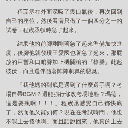
程宬丞在外面深吸了幾口氣後，再次回到
自己的座位，然後看著只做了一個四分之一的
試卷，程宬丞頓時急了起來。
結果他的前腳剛剛著急了起來準備加快進
度，後腳他就發現王愛國也著急了起來，那屁
放的巨響和口哨聲加上機關槍的『槍聲』此起
彼伏，而且還伴隨著陣陣刺鼻的惡臭。
「我他媽的到底是遇到了什麼選手啊？考
場自帶BGM？還能強行修改考場地點？瑪德，
這是要瘋啊！！！」程宬丞感覺自己都快瘋
了，然而他又能如何？現在在考試時間，他也
不能上去揍他啊。而且話說回來，他真的上去