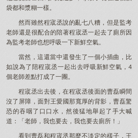
袋都和漿糊一樣。
然而雖然程宬丞說的亂七八糟，但是監考
老師還是很配合的陪著程宬丞一起去了廁所因
為監考老師也想呼吸一下新鮮空氣。
當然，這還當中還發生了一個小插曲，比
如說為了陪程宬丞一起出去呼吸新鮮空氣，4
個老師差點打成了一團。
程宬丞出去後，在程宬丞後面的曹磊瞬間
沒了屏障，面對王愛國那寬厚的背影，曹磊驚
恐的吞咽了口口水，然後猛地舉起了手大喊
道：「老師，我也要去，我也要去廁所！」
看到曹磊和程宬丞那麼不淡定的樣子，王