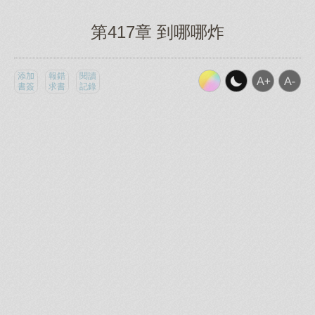
第417章 到哪哪炸
添加
報錯
閱讀
書簽
求書
記錄