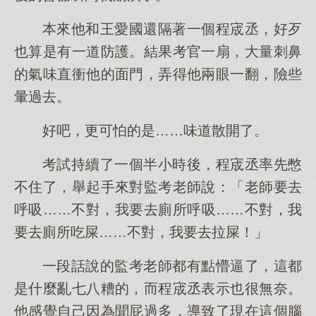
本來他和王愛國還隔著一個程宬丞，好歹
也算是有一道防護。結果考官一扇，大量刺鼻
的氣味直衝他的面門，弄得他兩眼一翻，險些
暈過去。
好吧，更可怕的是……味道散開了。
考試持續了一個半小時後，程宬丞率先憋
不住了，舉起手來對監考老師說：「老師要去
呼吸……不對，我要去廁所呼吸……不對，我
要去廁所吃屎……不對，我要去拉屎！」
一段話說的監考老師都有點懵逼了，這都
是什麼亂七八糟的，而程宬丞表示也很無奈。
他感覺自己因為聞屁過多，導致了現在這個腦