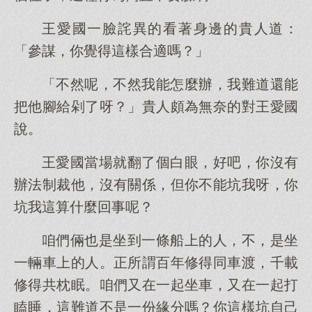
王愛國一臉詫異的看著身邊的貴人道：
「參謀，你覺得這樣合適嗎？」
「不然呢，不然我能怎麼辦，我難道還能
把他腳給剁了呀？」貴人頗為無奈的對王愛國
說。
王愛國當場就翻了個白眼，好吧，你沒有
辦法制裁他，沒有關係，但你不能坑我呀，你
坑我這算什麼回事呢？
咱們倆也是坐到一條船上的人，不，是坐
一輛車上的人。正所謂百年修得同車渡，千載
修得共枕眠。咱們又在一起坐車，又在一起打
瞌睡，這難道不是一份緣分嗎？你這樣坑自己