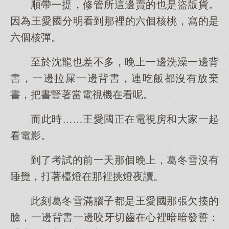
順帶一提，修管所這邊賣的也是盜版貨。
因為王愛國分明看到那裡的六個核桃，寫的是
六個核彈。
至於沈龍也差不多，晚上一邊洗澡一邊背
書，一邊拉屎一邊背書，連吃飯都沒有放棄
書，把書豎著當電視機在看呢。
而此時……王愛國正在電視房和大家一起
看電影。
到了考試的前一天那個晚上，葛冬雪沒有
睡覺，打著檯燈在那裡挑燈夜讀。
此刻葛冬雪滿腦子都是王愛國那張欠揍的
臉，一邊背書一邊咬牙切齒在心裡暗暗發誓：