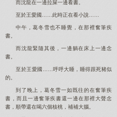
而沈龍在一邊拉屎一邊看書。
至於王愛國……此時正在看小說……
中午，葛冬雪也不睡覺，在那裡奮筆疾
書。
而沈龍緊隨其後，一邊躺在床上一邊念
書。
至於王愛國……呼呼大睡，睡得跟死豬似
的。
到了晚上，葛冬雪一如既往的在奮筆疾
書，而且一邊奮筆疾書還一邊在那裡大聲念
書，順帶還在喝六個核桃，補補大腦。