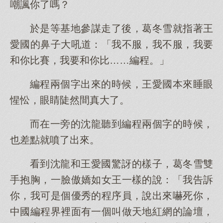
嘲諷你了嗎？
於是等基地參謀走了後，葛冬雪就指著王
愛國的鼻子大吼道：「我不服，我不服，我要
和你比賽，我要和你比……編程。」
編程兩個字出來的時候，王愛國本來睡眼
惺忪，眼睛陡然間真大了。
而在一旁的沈龍聽到編程兩個字的時候，
也差點就噴了出來。
看到沈龍和王愛國驚訝的樣子，葛冬雪雙
手抱胸，一臉傲嬌如女王一樣的說：「我告訴
你，我可是個優秀的程序員，說出來嚇死你，
中國編程界裡面有一個叫做天地紅網的論壇，