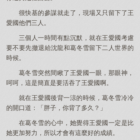
很快基的參謀就走了，現場又只留下了王
愛國他們三人。
三個人一時間有點沉默，就在王愛國考慮
要不要先撤退給沈龍和葛冬雪留下二人世界的
時候。
葛冬雪突然間瞅了王愛國一眼，那眼神，
呵呵，這是簡直是要活吞了王愛國啊。
就在王愛國後背一涼的時候，葛冬雪冷冷
的開口道：「胖子，你背了多久？」
在葛冬雪的心中，她覺得王愛國一定是比
她更加努力，所以才會有這麼好的成績。