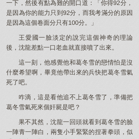
一下，然後有點為難的開口道：「你得92分，
是因為你的能力只到92分，而我考滿分的原因
是因為這個卷面分只有100分。」
王愛國一臉淡定的說完這個神奇的理論
後，沈龍差點一口老血就直接噴了出來。
這一刻，他感覺他和葛冬雪的戀情怕是沒
什麼希望啊，畢竟他帶出來的兵快把葛冬雪氣
死了吧。
咋滴，這是看他追不上葛冬雪了，準備把
葛冬雪氣死來個奸屍是吧？
果不其然，沈龍一回頭就看到葛冬雪的臉
一陣青一陣白，兩隻小手緊緊的捏著拳頭，似