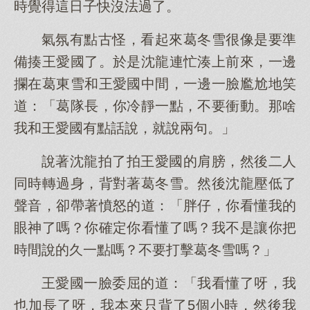
時覺得這日子快沒法過了。
氣氛有點古怪，看起來葛冬雪很像是要準
備揍王愛國了。於是沈龍連忙湊上前來，一邊
攔在葛東雪和王愛國中間，一邊一臉尷尬地笑
道：「葛隊長，你冷靜一點，不要衝動。那啥
我和王愛國有點話說，就說兩句。」
說著沈龍拍了拍王愛國的肩膀，然後二人
同時轉過身，背對著葛冬雪。然後沈龍壓低了
聲音，卻帶著憤怒的道：「胖仔，你看懂我的
眼神了嗎？你確定你看懂了嗎？我不是讓你把
時間說的久一點嗎？不要打擊葛冬雪嗎？」
王愛國一臉委屈的道：「我看懂了呀，我
也加長了呀，我本來只背了5個小時，然後我