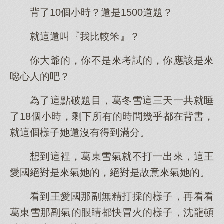
背了10個小時？還是1500道題？
就這還叫『我比較笨』？
你大爺的，你不是來考試的，你應該是來
噁心人的吧？
為了這點破題目，葛冬雪這三天一共就睡
了18個小時，剩下所有的時間幾乎都在背書，
就這個樣子她還沒有得到滿分。
想到這裡，葛東雪氣就不打一出來，這王
愛國絕對是來氣她的，絕對是故意來氣她的。
看到王愛國那副無精打採的樣子，再看看
葛東雪那副氣的眼睛都快冒火的樣子，沈龍頓