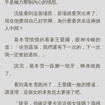
乎是極力壓制內心的憤怒。
沈龍看到這個場景，當場就要哭出來了。
現在他覺得自己好苦啊，為什麼要夾在這兩個
人中間？
葛冬雪憤憤的看著王愛國，眼神冷峻的
道：「你別囂張，我們還有下一次的，下一次
我一定會超過你。」
說完，葛冬雪一跺腳一咬牙，轉身就跑
了。
看到葛冬雪跑掉了，王愛國一臉的懵逼，
講道理，這個女的未免也太要強了吧。
「龍哥，你確定要去追這個女孩嗎？我感