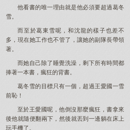
他看書的唯一理由就是他必須要超過葛冬
雪。
而至於葛東雪呢，和沈龍的樣子也差不
多，現在她工作也不管了，讓她的副隊長帶領
著。
而她自己除了睡覺洗澡，剩下所有時間都
捧著一本書，瘋狂的背書。
葛冬雪的目標只有一個，超過王愛國一雪
前恥！
至於王愛國呢，他倒沒那麼瘋狂，書拿來
後他就隨便翻兩下，然後就丟到一邊躺在床上
玩手機了。