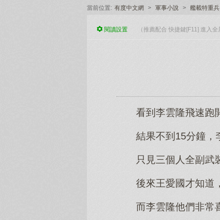
當前位置:
有度中文網
>
軍事小說
>
艦載特重兵
閱讀
設置
（推薦配合 快捷鍵[F11] 進
看到李雲隆飛速跑
結果不到15分鐘
只見三個人全副武
後來王愛國才知道
而李雲隆他們非常