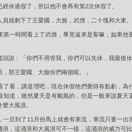
已經休過假了，所以他不會再有第2次休假了。
人員就剩下了王愛國，大臉，武僧，二十塊和大東
東第一時間看上了武僧，畢竟遠來是客嘛，如果他
搖頭說：「你們不用管我，你們可以先休，我最後
話，那王愛國、大臉你們兩個呢。」
看了看，講道理吧，現在休假他們覺得有點虧，為
該知道，雖然夏天是有颱風的，但是一般來說夏天
什麼大風浪。
，一旦到了11月份馬上就會有寒流，寒流只要一出
涌浪，這涌浪和大風浪可不一樣，這涌浪的威力可