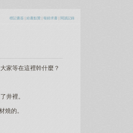
標記書簽
|
給書點贊
|
報錯求書
|
閱讀記錄
讓大家等在這裡幹什麼？
進了井裡。
材燒的。