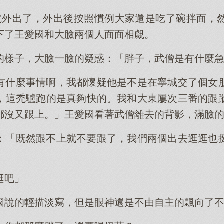
就外出了，外出後按照慣例大家還是吃了碗拌面，
下了王愛國和大臉兩個人面面相覷。
的樣子，大臉一臉的疑惑：「胖子，武僧是有什麼
有什麼事情啊，我都懷疑他是不是在寧城交了個女
，這禿驢跑的是真夠快的。我和大東屢次三番的跟
都沒又跟上。」王愛國看著武僧離去的背影，滿臉
：「既然跟不上就不要跟了，我們兩個出去逛逛也
」
逛吧」
國說的輕描淡寫，但是眼神還是不由自主的飄向了