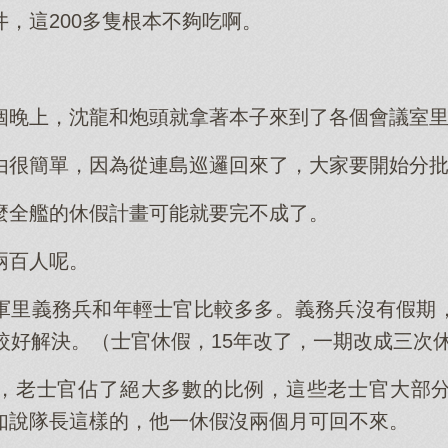
，這200多隻根本不夠吃啊。
個晚上，沈龍和炮頭就拿著本子來到了各個會議室
由很簡單，因為從連島巡邏回來了，大家要開始分
麼全艦的休假計畫可能就要完不成了。
兩百人呢。
軍里義務兵和年輕士官比較多多。義務兵沒有假期
較好解決。（士官休假，15年改了，一期改成三次
，老士官佔了絕大多數的比例，這些老士官大部
如說隊長這樣的，他一休假沒兩個月可回不來。