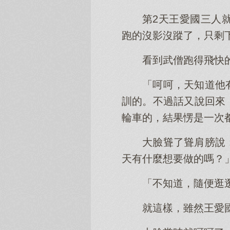
第2天王愛國三人
跑的沒影沒蹤了，只剩
看到武僧跑得飛快
「呵呵，天知道他
訓的。不過話又說回來
輪車的，結果愣是一次
大臉聳了聳肩膀說
天有什麼想要做的嗎？
「不知道，隨便逛
就這樣，雖然王愛