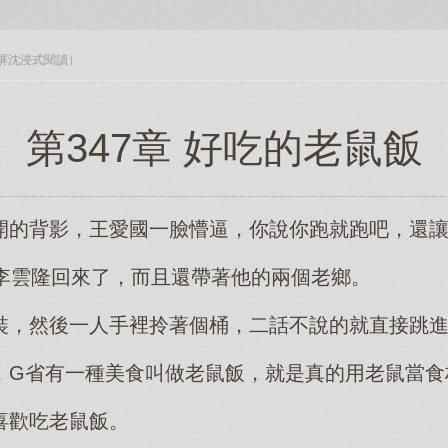
入全屏沈浸式閱讀）
第347章 好吃的老鼠飯
開的背影，王愛國一臉懵逼，你說你跑就跑吧，還
，李雲隆回來了，而且還帶著他的兩個老鄉。
裝，然後一人手裡拎著個桶，二話不說的就直接跳
，G省有一種美食叫做老鼠飯，就是真的用老鼠當食
喜歡吃老鼠飯。