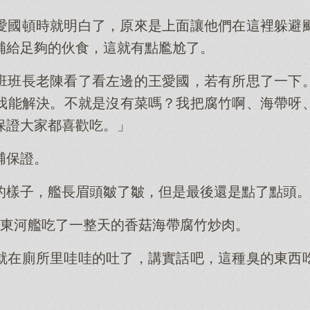
愛國頓時就明白了，原來是上面讓他們在這裡躲避
補給足夠的伙食，這就有點尷尬了。
班班長老陳看了看左邊的王愛國，若有所思了一下
我能解決。不就是沒有菜嗎？我把腐竹啊、海帶呀
保證大家都喜歡吃。」
脯保證。
的樣子，艦長眉頭皺了皺，但是最後還是點了點頭
個東河艦吃了一整天的香菇海帶腐竹炒肉。
就在廁所里哇哇的吐了，講實話吧，這種臭的東西