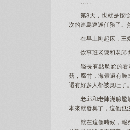
……
第3天，也就是按
次的連島巡邏任務了。
在早上剛起床，王
炊事班老陳和老邱
艦長有點尷尬的看
菇，腐竹，海帶還有腌
還有好多人都被臭吐了
老邱和老陳滿臉尷
本來就發臭了，這他也
就在這個時候，報