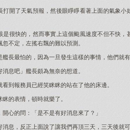
長打開了天氣預報，然後眼睜睜看著上面的氣象小
該是很快的，然而事實上這個颱風速度不但不快，
飄忽不定，左搖右飄的難以預測。
是艦長最怕的，因為一旦發生這樣的事情，他們就
好消息吧」艦長頗為無奈的想道。
就看到報務員已經笑眯眯的站在了他的床邊。
眯眯的表情，頓時就樂了。
，開心的問：「是不是有好消息來了？」
好消息，反正上面說了讓我們再頂三天，三天後就