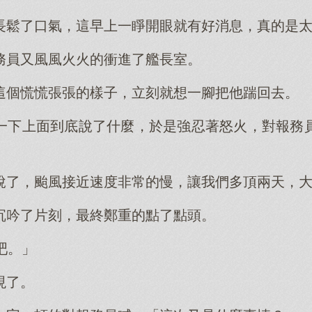
長鬆了口氣，這早上一睜開眼就有好消息，真的是
務員又風風火火的衝進了艦長室。
這個慌慌張張的樣子，立刻就想一腳把他踹回去。
一下上面到底說了什麼，於是強忍著怒火，對報務
說了，颱風接近速度非常的慢，讓我們多頂兩天，大
沉吟了片刻，最終鄭重的點了點頭。
吧。」
現了。