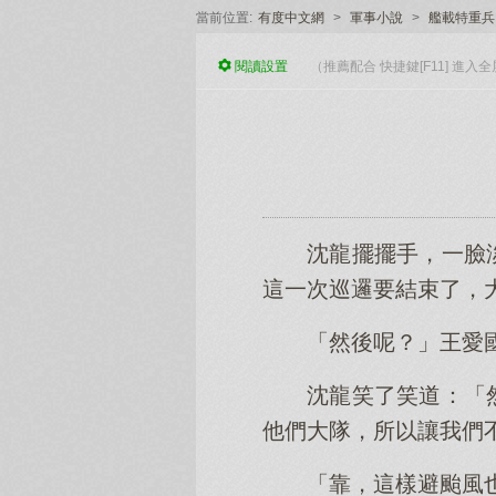
當前位置:
有度中文網
>
軍事小說
>
艦載特重兵
閱讀
設置
（推薦配合 快捷鍵[F11] 進
沈龍擺擺手，一臉
這一次巡邏要結束了，
「然後呢？」王愛
沈龍笑了笑道：「
他們大隊，所以讓我們
「靠，這樣避颱風