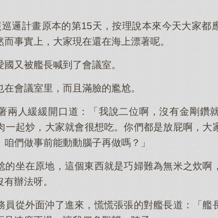
照巡邏計畫原本的第15天，按理說本來今天大家都
然而事實上，大家現在還在海上漂著呢。
愛國又被艦長喊到了會議室。
也在會議室里，而且滿臉的尷尬。
著兩人緩緩開口道：「我說二位啊，沒有金剛鑽
肉一起炒，大家就會很想吃。你們都是放屁啊，大
。咱們做事前能動動腦子再做嗎？」
尬的坐在原地，這個東西就是巧婦難為無米之炊啊
沒有辦法呀。
務員從外面沖了進來，慌慌張張的對艦長道：「艦