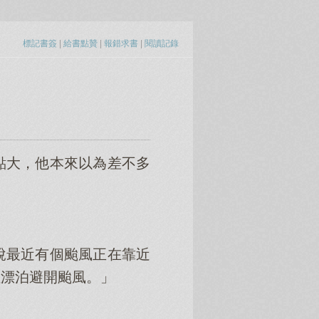
標記書簽
|
給書點贊
|
報錯求書
|
閱讀記錄
點大，他本來以為差不多
說最近有個颱風正在靠近
裡漂泊避開颱風。」