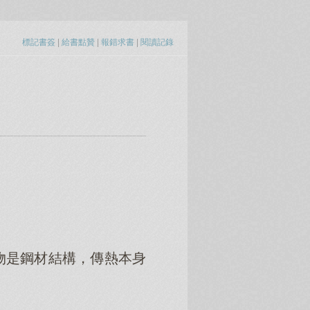
標記書簽
|
給書點贊
|
報錯求書
|
閱讀記錄
物是鋼材結構，傳熱本身