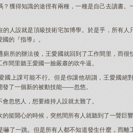
嗎？獲得知識的途徑有兩種，一種是自己去讀書。
在的人設就是頂級技術宅加博學。於是乎，所有人
愛國的『指導』。
通廁所的辦法後，王愛國就回到了工作間里，而很
工作間里聽王愛國一臉嚴肅的吹牛逼。
愛國上課可能不行。但是你讓他胡謅，王愛國絕
開發了一個新的被動技能——忽悠。
不會忽悠人，想要維持人設就太難了。
吹的挺開心的時候，突然間所有人就聽到了一聲巨
是嚇了一跳。但是所有人都不知道發生什麼，而離