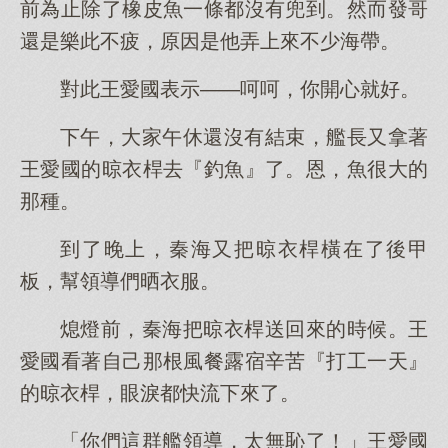
前為止除了橡皮魚一條都沒有兜到。然而發哥
還是樂此不疲，原因是他弄上來不少海帶。
對此王愛國表示——呵呵，你開心就好。
下午，大家午休還沒有結束，艦長又拿著
王愛國的晾衣桿去『釣魚』了。恩，魚很大的
那種。
到了晚上，秦海又把晾衣桿橫在了後甲
板，幫領導們晒衣服。
熄燈前，秦海把晾衣桿送回來的時候。王
愛國看著自己那根風餐露宿辛苦『打工一天』
的晾衣桿，眼淚都快流下來了。
「你們這群艦領導，太無恥了！」王愛國