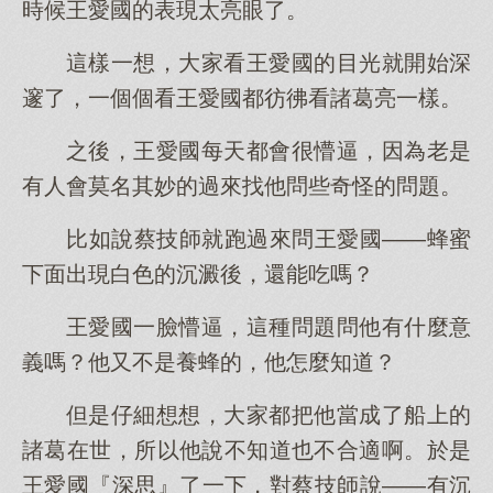
時候王愛國的表現太亮眼了。
這樣一想，大家看王愛國的目光就開始深
邃了，一個個看王愛國都彷彿看諸葛亮一樣。
之後，王愛國每天都會很懵逼，因為老是
有人會莫名其妙的過來找他問些奇怪的問題。
比如說蔡技師就跑過來問王愛國——蜂蜜
下面出現白色的沉澱後，還能吃嗎？
王愛國一臉懵逼，這種問題問他有什麼意
義嗎？他又不是養蜂的，他怎麼知道？
但是仔細想想，大家都把他當成了船上的
諸葛在世，所以他說不知道也不合適啊。於是
王愛國『深思』了一下，對蔡技師說——有沉