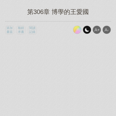
第306章 博學的王愛國
添加
報錯
閱讀
書簽
求書
記錄