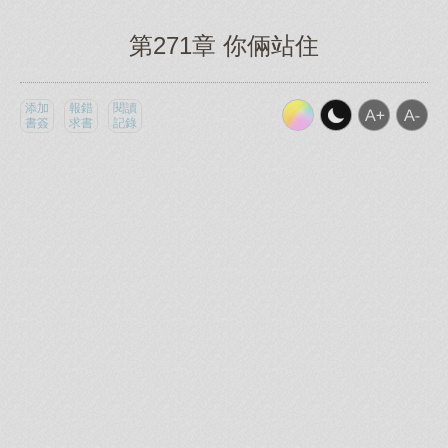
第271章 你倆站住
添加
報錯
閱讀
書簽
求書
記錄