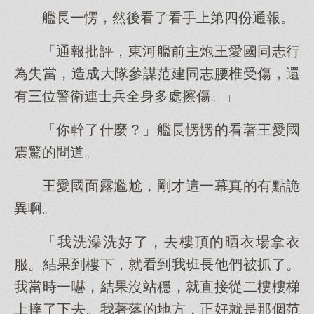
艦長一愣，然後看了看手上第四份通報。
「通報批評，東河艦前主炮王愛國同志行
為失當，造成大隊參謀范建同志腰椎受傷，還
有三位警衛連士兵全身多處擦傷。」
「你幹了什麼？」艦長愣愣的看著王愛國
震驚的問道。
王愛國面露尷尬，剛才這一幕真的有點詭
異啊。
「我洗澡洗好了，去樓頂的晒衣場拿衣
服。結果到樓下，就看到我班長他們被抓了。
我當時一嚇，結果沒站穩，就直接從二樓樓梯
上摔了下去。我著落的地方，正好就是那個范