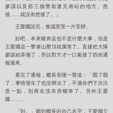
參謀以及那三個警衛連兄弟站的地方。然
後……就沒有然後了。」
王愛國說完，會議室里一片安靜。
好吧，本來螺奔這也不是什麼大事，但是
王愛國這一擊泰山壓頂就厲害了。直接把大隊
參謀給弄傷了，所以對方才一口氣發了四份通
報過來。
看完了通報，艦長長嘆一聲道：「罷了罷
了，事情發生了也沒辦法了，不過你們下次注
意一點，別再在洗衣房螺奔了。另外王愛
國……」
「到。」聽到艦長叫自己名字，王愛國立