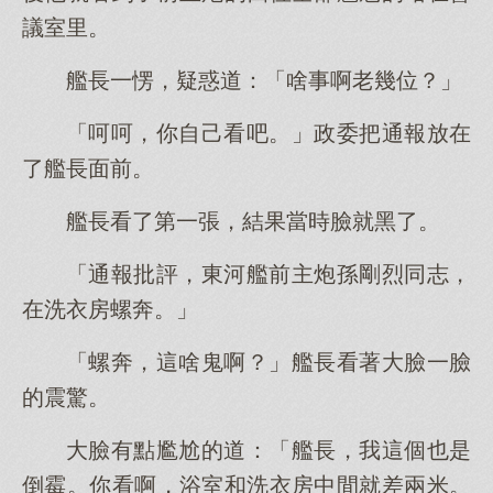
議室里。
艦長一愣，疑惑道：「啥事啊老幾位？」
「呵呵，你自己看吧。」政委把通報放在
了艦長面前。
艦長看了第一張，結果當時臉就黑了。
「通報批評，東河艦前主炮孫剛烈同志，
在洗衣房螺奔。」
「螺奔，這啥鬼啊？」艦長看著大臉一臉
的震驚。
大臉有點尷尬的道：「艦長，我這個也是
倒霉。你看啊，浴室和洗衣房中間就差兩米。