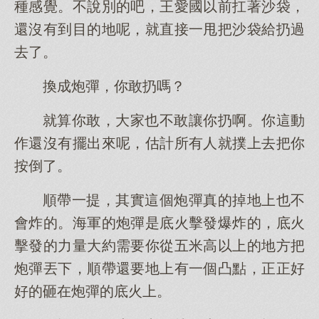
種感覺。不說別的吧，王愛國以前扛著沙袋，
還沒有到目的地呢，就直接一甩把沙袋給扔過
去了。
換成炮彈，你敢扔嗎？
就算你敢，大家也不敢讓你扔啊。你這動
作還沒有擺出來呢，估計所有人就撲上去把你
按倒了。
順帶一提，其實這個炮彈真的掉地上也不
會炸的。海軍的炮彈是底火擊發爆炸的，底火
擊發的力量大約需要你從五米高以上的地方把
炮彈丟下，順帶還要地上有一個凸點，正正好
好的砸在炮彈的底火上。