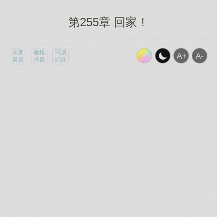
第255章 回家！
添加
報錯
閱讀
書簽
求書
記錄