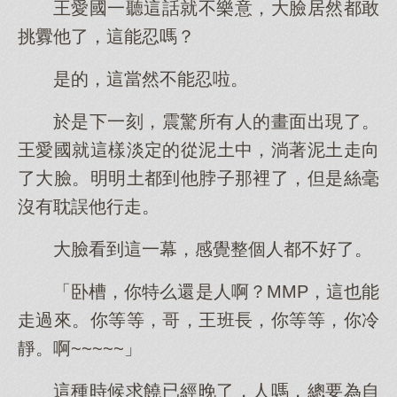
王愛國一聽這話就不樂意，大臉居然都敢
挑釁他了，這能忍嗎？
是的，這當然不能忍啦。
於是下一刻，震驚所有人的畫面出現了。
王愛國就這樣淡定的從泥土中，淌著泥土走向
了大臉。明明土都到他脖子那裡了，但是絲毫
沒有耽誤他行走。
大臉看到這一幕，感覺整個人都不好了。
「卧槽，你特么還是人啊？MMP，這也能
走過來。你等等，哥，王班長，你等等，你冷
靜。啊~~~~~」
這種時候求饒已經晚了，人嗎，總要為自