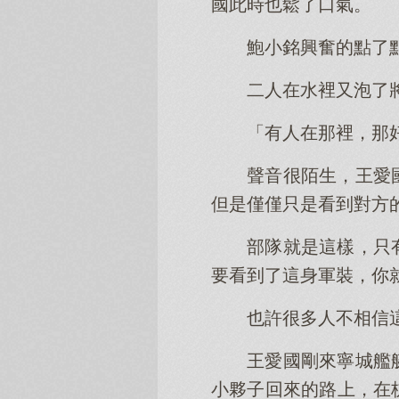
國此時也鬆了口氣。
鮑小銘興奮的點了
二人在水裡又泡了
「有人在那裡，那
聲音很陌生，王愛
但是僅僅只是看到對方
部隊就是這樣，只
要看到了這身軍裝，你
也許很多人不相信
王愛國剛來寧城艦
小夥子回來的路上，在