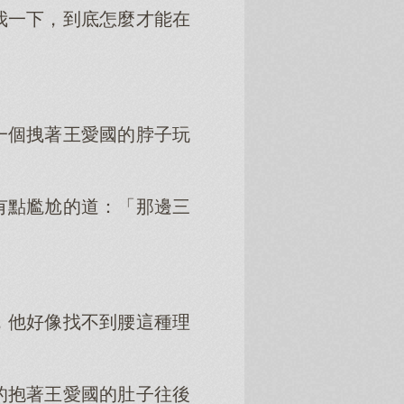
我一下，到底怎麼才能在
一個拽著王愛國的脖子玩
有點尷尬的道：「那邊三
，他好像找不到腰這種理
的抱著王愛國的肚子往後