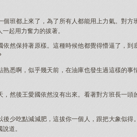
一個班都上來了，為了所有人都能用上力氣。對方
人一起用力奮力的拔著。
國依然保持著原樣。這種時候他都覺得懵逼了，到
？
點熟悉啊，似乎幾天前，在油庫也發生過這樣的事
天，然後王愛國依然沒有出來。看著對方班長一頭
以後少吃點減減肥，這拔你一個人，跟把大象似得
國說道。