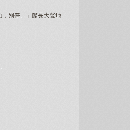
頭，別停。」艦長大聲地
道。