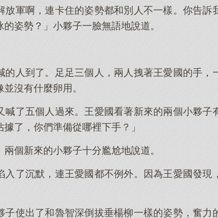
解放軍啊，連卡住的姿勢都和別人不一樣。你告訴
泳的姿勢？」小夥子一臉無語地說道。
喊的人到了。足足三個人，兩人拽著王愛國的手，
像並沒有什麼卵用。
又喊了五個人過來。王愛國看著新來的兩個小夥子
佔據了，你們準備從哪裡下手？」
」兩個新來的小夥子十分尷尬地說道。
陷入了沉默，連王愛國都不例外。因為王愛國發現
夥子使出了和魯智深倒拔垂楊柳一樣的姿勢，奮力