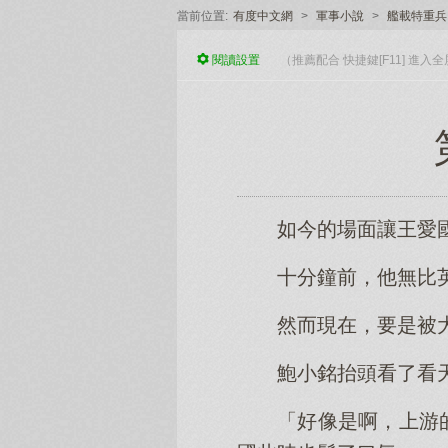
當前位置:
有度中文網
>
軍事小說
>
艦載特重兵
閱讀
設置
（推薦配合 快捷鍵[F11] 進
如今的場面讓王愛
十分鐘前，他無比
然而現在，要是被
鮑小銘抬頭看了看
「好像是啊，上游