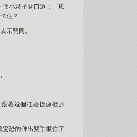
一個小夥子開口道：「班
裡卡住？」
頭表示贊同。
人。
還跟著幾個扛著攝像機的
臉驚恐的伸出雙手攔住了