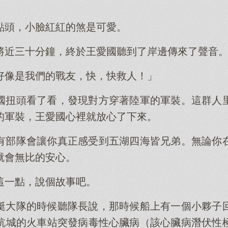
點頭，小臉紅紅的煞是可愛。
將近三十分鐘，終於王愛國聽到了岸邊傳來了聲音
好像是我們的戰友，快，快救人！」
國扭頭看了看，發現對方穿著陸軍的軍裝。這群人
的軍裝，王愛國心裡就放心了下來。
有部隊會讓你真正感受到五湖四海皆兄弟。無論你
就會無比的安心。
這一點，說個故事吧。
艇大隊的時候聽隊長說，那時候船上有一個小夥子
杭城的火車站突發病毒性心臟病（該心臟病潛伏性