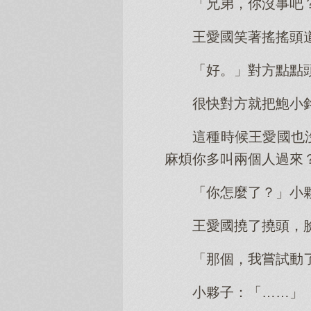
「兄弟，你沒事吧
王愛國笑著搖搖頭
「好。」對方點點
很快對方就把鮑小
這種時候王愛國也
麻煩你多叫兩個人過來
「你怎麼了？」小
王愛國撓了撓頭，
「那個，我嘗試動
小夥子：「……」