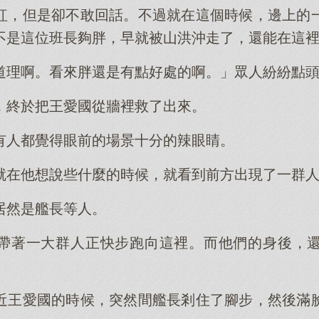
紅，但是卻不敢回話。不過就在這個時候，邊上的
不是這位班長夠胖，早就被山洪沖走了，還能在這
道理啊。看來胖還是有點好處的啊。」眾人紛紛點
，終於把王愛國從牆裡救了出來。
有人都覺得眼前的場景十分的辣眼睛。
就在他想說些什麼的時候，就看到前方出現了一群
居然是艦長等人。
帶著一大群人正快步跑向這裡。而他們的身後，
近王愛國的時候，突然間艦長剎住了腳步，然後滿