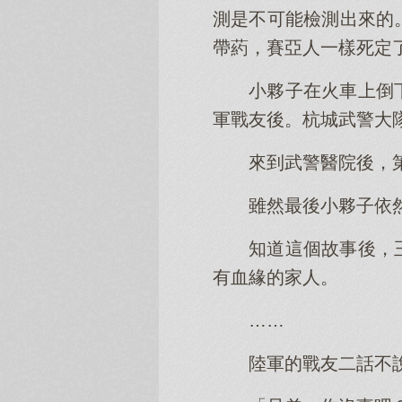
測是不可能檢測出來的
帶葯，賽亞人一樣死定
小夥子在火車上倒
軍戰友後。杭城武警大
來到武警醫院後，
雖然最後小夥子依
知道這個故事後，
有血緣的家人。
……
陸軍的戰友二話不