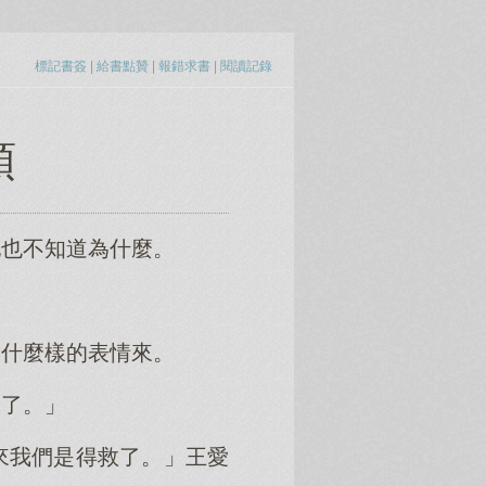
標記書簽
|
給書點贊
|
報錯求書
|
閱讀記錄
頭
他也不知道為什麼。
。
出什麼樣的表情來。
停了。」
來我們是得救了。」王愛