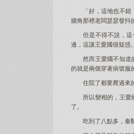
「好，這地也不錯
牆角那裡老闆瑟瑟發抖
但是不得不說，這
邊，這讓王愛國很疑惑
然而王愛國不知道
的就是兩個穿著病號服
住院了都要爬過來
所以變相的，王愛
了。
吃到了八點多，秦