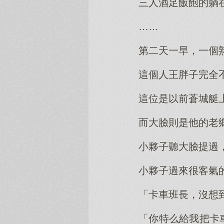
三人酒足飯飽的躺
……
第二天一早，一個
這個人王胖子完全
這位是以前蒼城艇
而大臉則是他的老
小夥子聽大臉提過
小夥子過來很客氣
「卡車班長，沒想
「你特么給我把卡