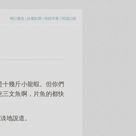
標記書簽
|
給書點贊
|
報錯求書
|
閱讀記錄
是十幾斤小龍蝦。但你們
吃三文魚啊，片魚的都快
淡淡地說道。