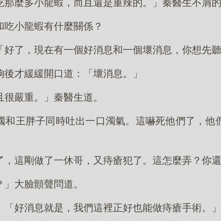
吃那麼多小龍蝦，而且還是重辣的。」秦醫生不屑
和吃小龍蝦有什麼關係？
「好了，現在有一個好消息和一個壞消息，你想先
晌後才緩緩開口道：「壞消息。」
且很嚴重。」秦醫生道。
國和王胖子同時吐出一口濁氣。這嚇死他們了，他
了，這剛做了一休哥，又痔瘡犯了。這怎麼弄？你
？」大臉顫聲問道。
：「好消息就是，我們這裡正好也能做痔瘡手術。