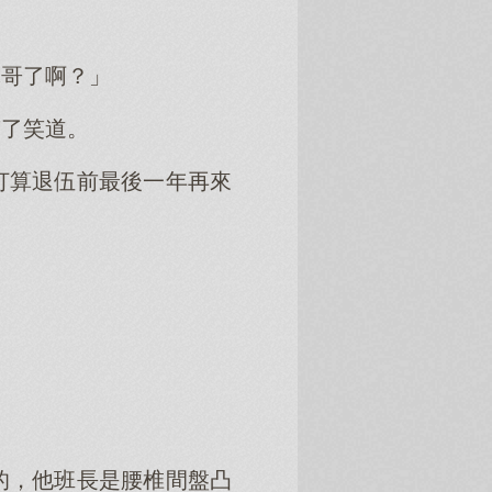
休哥了啊？」
笑了笑道。
打算退伍前最後一年再來
的，他班長是腰椎間盤凸