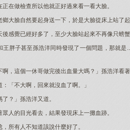
在正在做檢查所以他就正好過來看一看大臉。
老鄉大臉自然要起身送一下，於是大臉從床上站了
天後感覺已經好多了，至少大臉站起來不再像只螃
和王胖子甚至孫浩洋同時發現了一個問題，那就是
下啊，這個一休哥做完後出血量大嗎？」孫浩洋看
道：「不大啊，回來就沒血了啊。」
媽了？」孫浩洋又道。
著眾人的目光看去，結果發現床上一攤血跡。
尬，所有人不知道該說什麼好了。