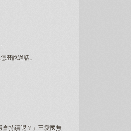
悉。
沒怎麼說過話。
還會持續呢？」王愛國無