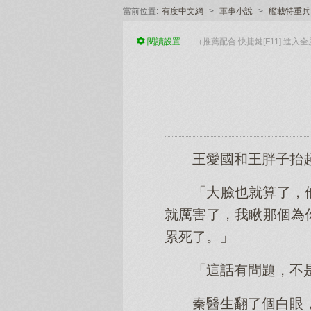
當前位置:
有度中文網
>
軍事小說
>
艦載特重兵
閱讀
設置
（推薦配合 快捷鍵[F11] 進
王愛國和王胖子抬
「大臉也就算了，
就厲害了，我瞅那個為
累死了。」
「這話有問題，不
秦醫生翻了個白眼