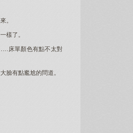
起來。
蟹一樣了。
……床單顏色有點不太對
著大臉有點尷尬的問道。