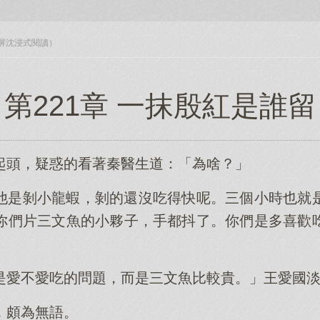
入全屏沈浸式閱讀）
第221章 一抹殷紅是誰留
起頭，疑惑的看著秦醫生道：「為啥？」
他是剝小龍蝦，剝的還沒吃得快呢。三個小時也就
你們片三文魚的小夥子，手都抖了。你們是多喜歡
是愛不愛吃的問題，而是三文魚比較貴。」王愛國
，頗為無語。