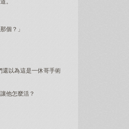
的道。
聽那個？」
們還以為這是一休哥手術
還讓他怎麼活？
」