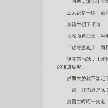
「呵呵，讓你昨天
三人都是一愣，這
秦醫生頓了頓道：
大臉面色如土，半
「你痔瘡犯了，而
說完這句話，王愛
的後遺症呢。
然而大臉就不淡定
「那，好消息是啥
秦醫生呵呵一笑道