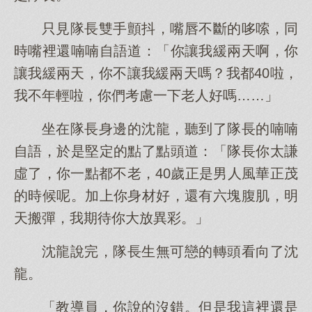
只見隊長雙手顫抖，嘴唇不斷的哆嗦，同
時嘴裡還喃喃自語道：「你讓我緩兩天啊，你
讓我緩兩天，你不讓我緩兩天嗎？我都40啦，
我不年輕啦，你們考慮一下老人好嗎……」
坐在隊長身邊的沈龍，聽到了隊長的喃喃
自語，於是堅定的點了點頭道：「隊長你太謙
虛了，你一點都不老，40歲正是男人風華正茂
的時候呢。加上你身材好，還有六塊腹肌，明
天搬彈，我期待你大放異彩。」
沈龍說完，隊長生無可戀的轉頭看向了沈
龍。
「教導員，你說的沒錯。但是我這裡還是