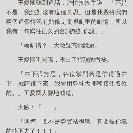
王愛國聽到這話，連忙擺擺手道：「不是
不是，我絕對沒有這個意思。但是我覺得我們
兩個這個情況有點像是電視劇里的劇情，所以
我有一句嚮往已久的台詞想對你說。」
「啥劇情？」大臉疑惑地說道。
王愛國咧開嘴，露出了猥瑣的微笑。
「在下張無忌，各位掌門若是信得過在
下，就請跳下來。我會用乾坤大挪移接住各位
的。」王愛國大聲地喊道。
大臉：「……」
「瑪德，要不是勞資站得穩，真要被你氣
的摔下去了！！！」