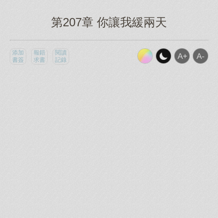
第207章 你讓我緩兩天
添加
報錯
閱讀
書簽
求書
記錄