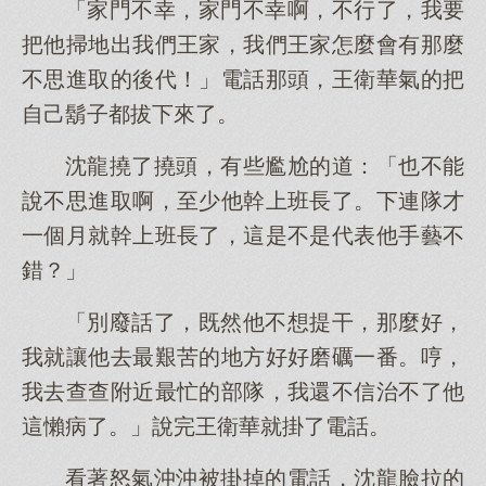
「家門不幸，家門不幸啊，不行了，我要
把他掃地出我們王家，我們王家怎麼會有那麼
不思進取的後代！」電話那頭，王衛華氣的把
自己鬍子都拔下來了。
沈龍撓了撓頭，有些尷尬的道：「也不能
說不思進取啊，至少他幹上班長了。下連隊才
一個月就幹上班長了，這是不是代表他手藝不
錯？」
「別廢話了，既然他不想提干，那麼好，
我就讓他去最艱苦的地方好好磨礪一番。哼，
我去查查附近最忙的部隊，我還不信治不了他
這懶病了。」說完王衛華就掛了電話。
看著怒氣沖沖被掛掉的電話，沈龍臉拉的