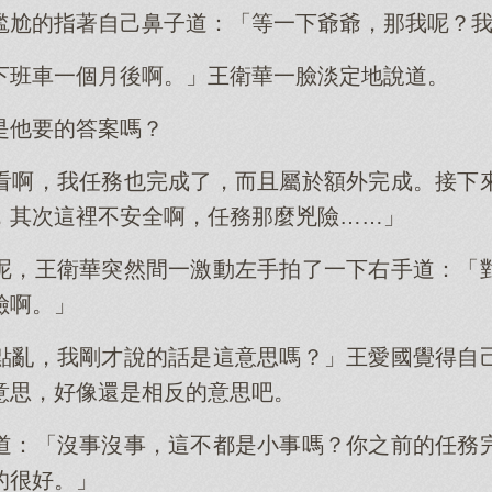
尷尬的指著自己鼻子道：「等一下爺爺，那我呢？
下班車一個月後啊。」王衛華一臉淡定地說道。
是他要的答案嗎？
看啊，我任務也完成了，而且屬於額外完成。接下
，其次這裡不安全啊，任務那麼兇險……」
呢，王衛華突然間一激動左手拍了一下右手道：「
險啊。」
點亂，我剛才說的話是這意思嗎？」王愛國覺得自
意思，好像還是相反的意思吧。
道：「沒事沒事，這不都是小事嗎？你之前的任務
的很好。」