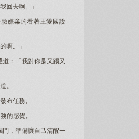
讓我回去啊。」
一臉嫌棄的看著王愛國說
點的啊。」
聲道：「我對你是又踢又
說道。
續發布任務。
任務的感覺。
腦門，準備讓自己清醒一