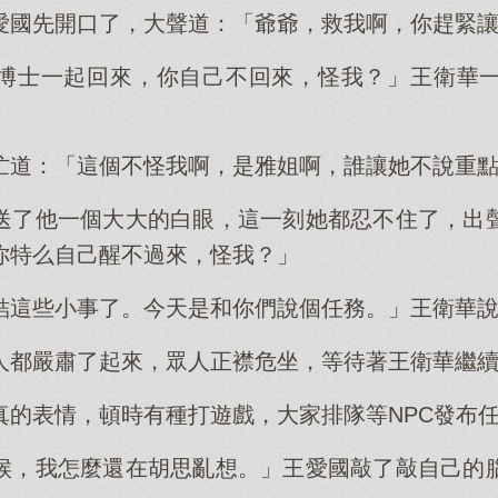
愛國先開口了，大聲道：「爺爺，救我啊，你趕緊
博士一起回來，你自己不回來，怪我？」王衛華
忙道：「這個不怪我啊，是雅姐啊，誰讓她不說重
送了他一個大大的白眼，這一刻她都忍不住了，出
你特么自己醒不過來，怪我？」
結這些小事了。今天是和你們說個任務。」王衛華
人都嚴肅了起來，眾人正襟危坐，等待著王衛華繼
真的表情，頓時有種打遊戲，大家排隊等NPC發布
候，我怎麼還在胡思亂想。」王愛國敲了敲自己的