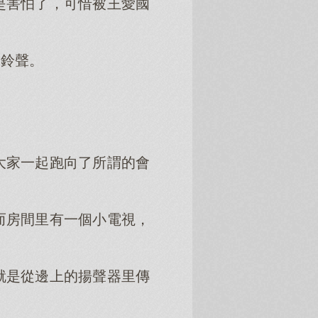
是害怕了，可惜被王愛國
的鈴聲。
大家一起跑向了所謂的會
而房間里有一個小電視，
就是從邊上的揚聲器里傳