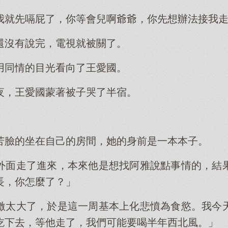
我就先嗝屁了，你等會兒啊爺爺，你先想辦法接我
還沒有說完，電視就被關了。
用同情的目光看向了王愛國。
夜，王愛國蒙著被子哭了半宿。
苦臉的坐在自己的房間，她的身前是一本本子。
外面走了進來，本來他是想找阿雅說點事情的，結
長，你怎麼了？」
激太大了，於是這一周基本上化悲憤為食慾。我今
吃下去，等他走了，我們可能要喝半年西北風。」