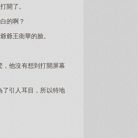
機打開了。
黑白的啊？
他爺爺王衛華的臉。
驚，他沒有想到打開屏幕
為了引人耳目，所以特地