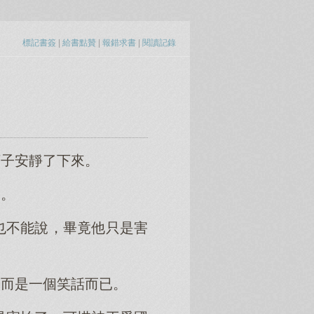
標記書簽
|
給書點贊
|
報錯求書
|
閱讀記錄
下子安靜了下來。
道。
也不能說，畢竟他只是害
，而是一個笑話而已。