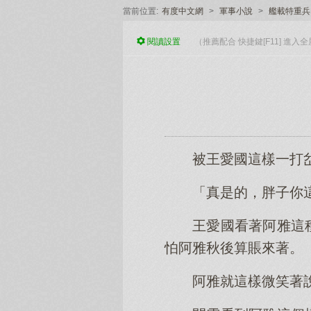
當前位置:
有度中文網
>
軍事小說
>
艦載特重兵
閱讀
設置
（推薦配合 快捷鍵[F11] 進
被王愛國這樣一打
「真是的，胖子你
王愛國看著阿雅這
怕阿雅秋後算賬來著。
阿雅就這樣微笑著