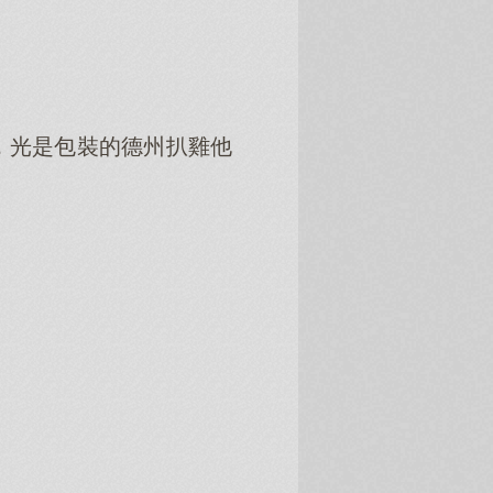
，光是包裝的德州扒雞他