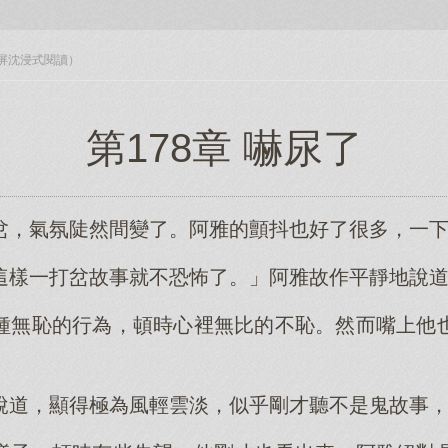
入全屏沈浸式閱讀）
第178章 嚇尿了
岔，氣氛陡然間變了。阿雅的顫抖也好了很多，一
這樣一打岔故事就不恐怖了。」阿雅故作平靜地說
種無恥的行為，頓時心裡無比的不恥。然而嘴上他
說道，顯得極為風輕雲淡，似乎剛才聽不是鬼故事