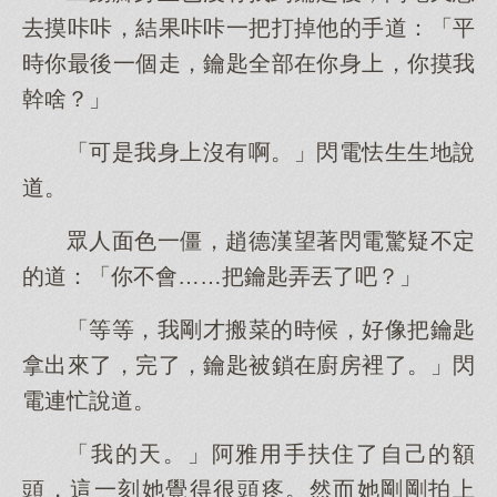
去摸咔咔，結果咔咔一把打掉他的手道：「平
時你最後一個走，鑰匙全部在你身上，你摸我
幹啥？」
「可是我身上沒有啊。」閃電怯生生地說
道。
眾人面色一僵，趙德漢望著閃電驚疑不定
的道：「你不會……把鑰匙弄丟了吧？」
「等等，我剛才搬菜的時候，好像把鑰匙
拿出來了，完了，鑰匙被鎖在廚房裡了。」閃
電連忙說道。
「我的天。」阿雅用手扶住了自己的額
頭，這一刻她覺得很頭疼。然而她剛剛拍上