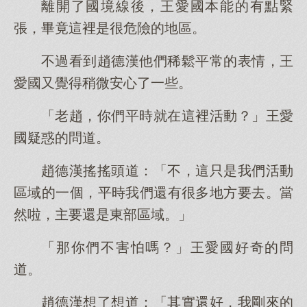
離開了國境線後，王愛國本能的有點緊
張，畢竟這裡是很危險的地區。
不過看到趙德漢他們稀鬆平常的表情，王
愛國又覺得稍微安心了一些。
「老趙，你們平時就在這裡活動？」王愛
國疑惑的問道。
趙德漢搖搖頭道：「不，這只是我們活動
區域的一個，平時我們還有很多地方要去。當
然啦，主要還是東部區域。」
「那你們不害怕嗎？」王愛國好奇的問
道。
趙德漢想了想道：「其實還好，我剛來的