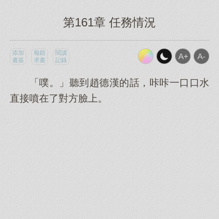
第161章 任務情況
添加
報錯
閱讀
書簽
求書
記錄
「噗。」聽到趙德漢的話，咔咔一口口水
直接噴在了對方臉上。