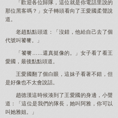
「歡迎各位歸隊，這位就是你電話里說的
那位黑客嗎？」女子轉頭看向了王愛國柔聲說
道。
老趙點點頭道：「沒錯，他給自己去了個
代號叫饕餮。」
「饕餮……還真挺像的。」女子看了看王
愛國，最後點點頭道。
王愛國翻了個白眼，這妹子看著不錯，但
是好像也不太會說話。
趙德漢這時候湊到了王愛國的身邊，小聲
道：「這位是我們的隊長，她叫阿雅，你可以
叫她雅姐。」