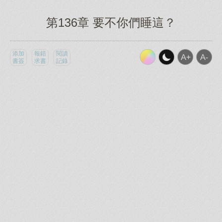
第136章 要不你們睡這？
添加
報錯
閱讀
書簽
求書
記錄