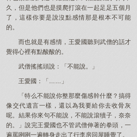
久，但是他們也是摸爬打滾在一起足足五個月
了，這樣你要是說沒點感情那是根本不可能
的。
而也就是有感情，王愛國聽到武僧的話才
覺得心裡有點酸酸的。
武僧搖搖頭說：「不能說。」
王愛國：「……」
「特么不能說你整那麼傷感幹什麼？搞得
像交代遺言一樣，還以為我要給你去收骨灰
呢。結果你來句不能說，不能說滾犢子，奈奈
的。」說完王愛國也不管武僧伸著的拳頭，一
遍罵咧咧一遍轉身走出了行李房回屋睡覺了。