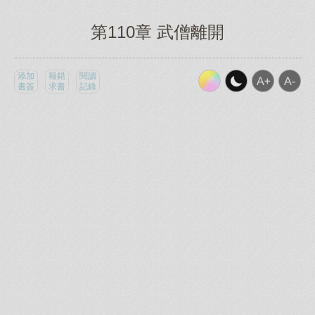
第110章 武僧離開
添加
報錯
閱讀
書簽
求書
記錄