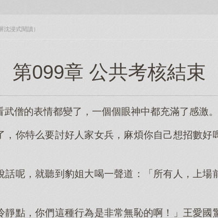
入全屏沈浸式閱讀）
第099章 公共考核結束
看武僧的表情都變了，一個個眼神中都充滿了感激
了，你特么要討好人家女兵，麻煩你自己想招數好
說話呢，就聽到豹姐大喝一聲道：「所有人，上場
冷靜點，你們這種行為是非常無恥的啊！」王愛國