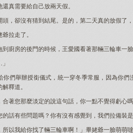
他還真需要給自己放兩天假。
開頭，卻沒有猜到結尾。是的，第二天真的放假了
姥爺拉走了。
拖到廚房的後門的時候，王愛國看著那輛三輪車一
…」
給你們舉辦授銜儀式，統一穿冬季常服，因為你們
的解釋道。
，合著您那麼淡定的說這句話，你一點不覺得虧心
您的話有些問題嗎？你有沒有感覺到，我們拉備裝
，所以我給你找了輛三輪車啊！」畢姥爺一臉萌萌