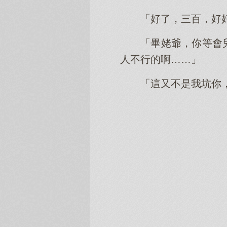
「好了，三百，好
「畢姥爺，你等會
人不行的啊……」
「這又不是我坑你