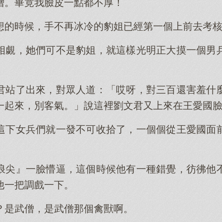
僧。畢竟我臉皮一點都不厚！
想的時候，手不再冰冷的豹姐已經第一個上前去考
相覷，她們可不是豹姐，就這樣光明正大摸一個男
君站了出來，對眾人道：「哎呀，對三百還害羞什
一起來，別客氣。」說這裡劉文君又上來在王愛國
這下女兵們就一發不可收拾了，一個個從王愛國面
浪尖』一臉懵逼，這個時候他有一種錯覺，彷彿他
他一把調戲一下。
？是武僧，是武僧那個禽獸啊。