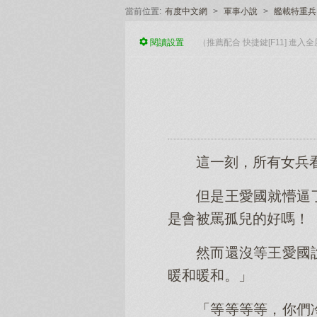
當前位置:
有度中文網
>
軍事小說
>
艦載特重兵
閱讀
設置
（推薦配合 快捷鍵[F11] 進
這一刻，所有女兵
但是王愛國就懵逼
是會被罵孤兒的好嗎！
然而還沒等王愛國
暖和暖和。」
「等等等等，你們