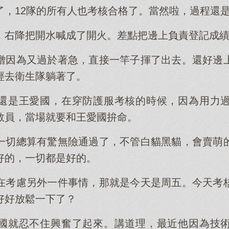
了，12隊的所有人也考核合格了。當然啦，過程還
，右降把開水喊成了開火。差點把邊上負責登記成
僧因為又過於著急，直接一竿子揮了出去。還好邊
經去衛生隊躺著了。
還是王愛國，在穿防護服考核的時候，因為用力
教員，當場就要和王愛國拚命。
一切總算有驚無險通過了，不管白貓黑貓，會賣萌
好的，一切都是好的。
在考慮另外一件事情，那就是今天是周五。今天考
好好放鬆一下了？
國就忍不住興奮了起來。講道理，最近他因為技