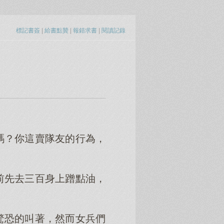
標記書簽
|
給書點贊
|
報錯求書
|
閱讀記錄
。
嗎？你這賣隊友的行為，
前先去三百身上蹭點油，
驚恐的叫著，然而女兵們