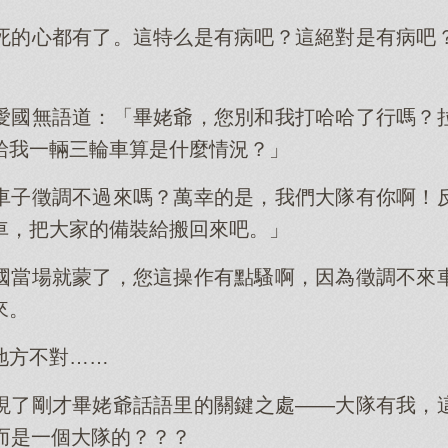
死的心都有了。這特么是有病吧？這絕對是有病吧
愛國無語道：「畢姥爺，您別和我打哈哈了行嗎？
給我一輛三輪車算是什麼情況？」
車子徵調不過來嗎？萬幸的是，我們大隊有你啊！
車，把大家的備裝給搬回來吧。」
國當場就蒙了，您這操作有點騷啊，因為徵調不來
來。
地方不對……
現了剛才畢姥爺話語里的關鍵之處——大隊有我，
而是一個大隊的？？？