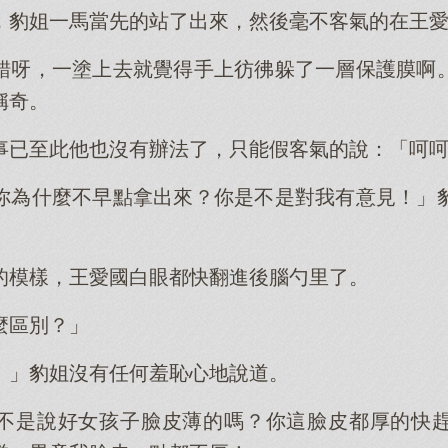
，豹姐一馬當先的站了出來，然後毫不客氣的在王
錯呀，一塗上去就覺得手上彷彿躲了一層保護膜啊
稱奇。
事已至此他也沒有辦法了，只能假客氣的說：「呵
你為什麼不早點拿出來？你是不是對我有意見！」
的模樣，王愛國白眼都快翻進後腦勺里了。
麼區別？」
！」豹姐沒有任何羞恥心地說道。
不是說好女孩子臉皮薄的嗎？你這臉皮都厚的快