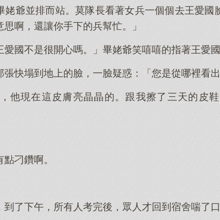
畢姥爺並排而站。莫隊長看著女兵一個個去王愛國
意思啊，還讓你手下的兵幫忙。」
王愛國不是很開心嗎。」畢姥爺笑嘻嘻的指著王愛
那張快塌到地上的臉，一臉疑惑：「您是從哪裡看
，他現在這皮膚亮晶晶的。跟我擦了三天的皮鞋
有點刁鑽啊。
，到了下午，所有人考完後，眾人才回到宿舍喘了