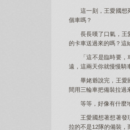
這一刻，王愛國想
個車嗎？
長長嘆了口氣，王
的卡車送過來的嗎？這
「這不是臨時要，
遠，這兩天你就慢慢騎
畢姥爺說完，王愛
間用三輪車把備裝拉過
等等，好像有什麼
王愛國想著想著發
拉的不是12隊的備裝，