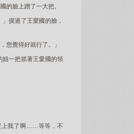
愛國的臉上蹭了一大把。
。」摸過了王愛國的臉，
呵，您覺得好就行了。」
豹姐一把抓著王愛國的領
趕上我了啊……等等，不