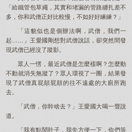
「給鐵管包草繩，其實和堵漏的管路纏扎差不
多，你和武僧正好比較慢，不如好好練練？」
「這貌似也是個辦法啊，武僧，我們一
起……」王愛國剛想對武僧說話，卻突然間發
現武僧已經沒了蹤影。
眾人一愣，最近武僧是怎麼樣啊？怎麼動
不動就消失無蹤了？眾人環視了一圈，結果發
現了武僧真屁顛屁顛的往不遠處的大廁所跑
去。
「武僧，你幹啥去？」王愛國大喝一聲說
道。
「我有點鬧肚子，我先方便一下，你們等