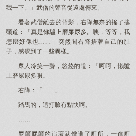
我一下。」武僧的聲音從遠處傳來。
看著武僧離去的背影，右降無奈的搖了搖
頭道：「真是懶驢上磨屎尿多。咦，等等，我
怎麼好像也……」突然間右降捂著自己的肚
子，感覺到了一些異樣。
眾人冷笑一聲，悠悠的道：「呵呵，懶驢
上磨屎尿多唄。」
右降：「……」
踏馬的，這打臉有點快啊。
……
屁顛屁顛的追著武僧進了廁所，一進廁