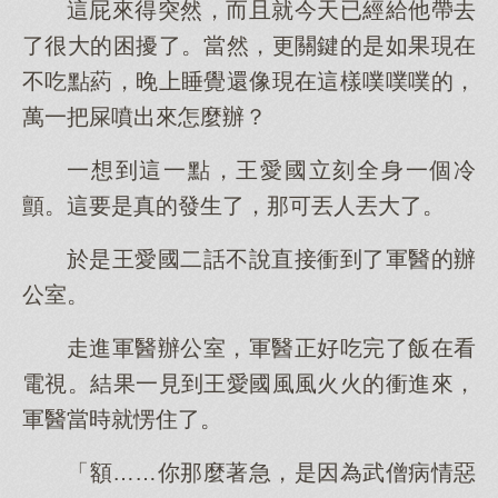
這屁來得突然，而且就今天已經給他帶去
了很大的困擾了。當然，更關鍵的是如果現在
不吃點葯，晚上睡覺還像現在這樣噗噗噗的，
萬一把屎噴出來怎麼辦？
一想到這一點，王愛國立刻全身一個冷
顫。這要是真的發生了，那可丟人丟大了。
於是王愛國二話不說直接衝到了軍醫的辦
公室。
走進軍醫辦公室，軍醫正好吃完了飯在看
電視。結果一見到王愛國風風火火的衝進來，
軍醫當時就愣住了。
「額……你那麼著急，是因為武僧病情惡