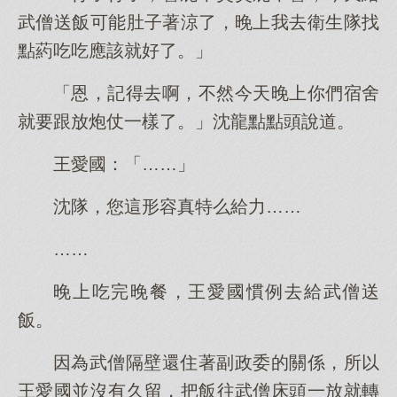
武僧送飯可能肚子著涼了，晚上我去衛生隊找
點葯吃吃應該就好了。」
「恩，記得去啊，不然今天晚上你們宿舍
就要跟放炮仗一樣了。」沈龍點點頭說道。
王愛國：「……」
沈隊，您這形容真特么給力……
……
晚上吃完晚餐，王愛國慣例去給武僧送
飯。
因為武僧隔壁還住著副政委的關係，所以
王愛國並沒有久留，把飯往武僧床頭一放就轉