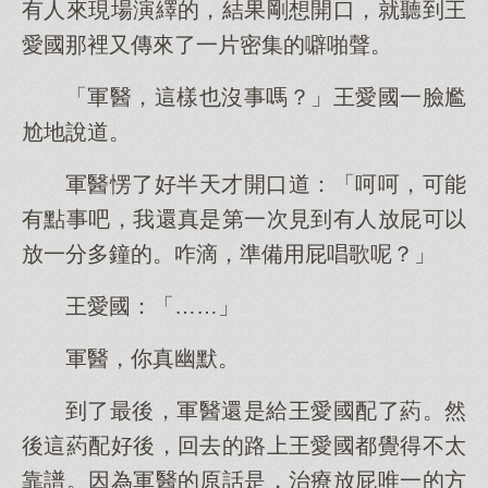
有人來現場演繹的，結果剛想開口，就聽到王
愛國那裡又傳來了一片密集的噼啪聲。
「軍醫，這樣也沒事嗎？」王愛國一臉尷
尬地說道。
軍醫愣了好半天才開口道：「呵呵，可能
有點事吧，我還真是第一次見到有人放屁可以
放一分多鐘的。咋滴，準備用屁唱歌呢？」
王愛國：「……」
軍醫，你真幽默。
到了最後，軍醫還是給王愛國配了葯。然
後這葯配好後，回去的路上王愛國都覺得不太
靠譜。因為軍醫的原話是，治療放屁唯一的方