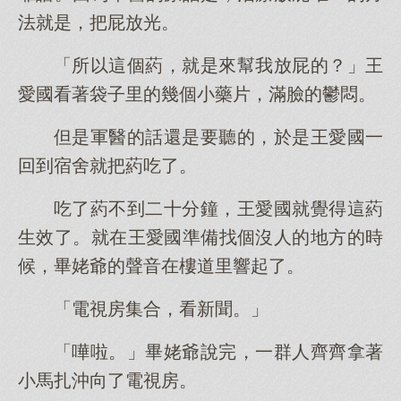
法就是，把屁放光。
「所以這個葯，就是來幫我放屁的？」王
愛國看著袋子里的幾個小藥片，滿臉的鬱悶。
但是軍醫的話還是要聽的，於是王愛國一
回到宿舍就把葯吃了。
吃了葯不到二十分鐘，王愛國就覺得這葯
生效了。就在王愛國準備找個沒人的地方的時
候，畢姥爺的聲音在樓道里響起了。
「電視房集合，看新聞。」
「嘩啦。」畢姥爺說完，一群人齊齊拿著
小馬扎沖向了電視房。