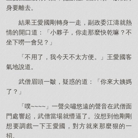
身要離去。
結果王愛國剛轉身一走，副政委江濤就熱
情的開口道：「小夥子，你走那麼快乾嘛？不
坐下嘮一會兒？」
「不用了，我今天不太方便。」王愛國客
氣地說道。
武僧眉頭一皺，疑惑的道：「你來大姨媽
了？」
「噗~~~~」一聲尖嘯悠遠的聲音在武僧面
門處響起，武僧當場就懵逼了。沒想到他剛剛
想要調戲一下王愛國，對方就來那麼狠的一
招。