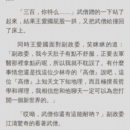
「三百，你特么……」武僧蹭的一下站了
起來，結果王愛國屁股一拱，又把武僧給撞回
了床上。
同時王愛國面對副政委，笑眯眯的道：
「副政委，我今天肚子有點不舒服，正要去軍
醫那裡拿點葯呢，所以我就不耽誤了。有什麼
事情您還是找這位少林寺的『高僧』說吧，這
位『高僧』上知天文下知地理，而且極擅長哲
學和禪理，我相信您和他聊天一定可以為您打
開一個新世界的。」
「哎呦，武僧你還有這能耐吶？」副政委
江濤驚奇的看著武僧。