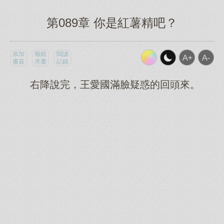
第089章 你是紅薯精吧？
添加
報錯
閱讀
書簽
求書
記錄
右降說完，王愛國滿臉疑惑的回頭來。