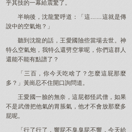
乎其技的一幕給震驚了。
半晌後，沈龍驚呼道：「這……這就是傳
說中的空氣炮？」
聽到沈龍的話，王愛國險些當場去世。神
特么空氣炮，我特么還劈空掌呢，你們這群人
還能不能有點譜了？
「三百，你今天吃啥了？怎麼這屁那麼
多？」黃崗忍不住開口詢問道。
王愛國一臉的無奈，這屁都怪武僧，如果
不是武僧把他氣的胃脹氣，他才不會放那麼多
屁呢。
「行了行了，響屁不臭臭屁不響，今天給