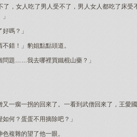
不了，女人吃了男人受不了，男人女人都吃了床受
！」
了好嗎？」
西不錯！」豹姐點點頭道。
個問題……我去哪裡買鐵棍山藥？」
僧又一瘸一拐的回來了。一看到武僧回來了，王愛
覺如何？蛋蛋不用摘除吧？」
神色複雜的望了他一眼。