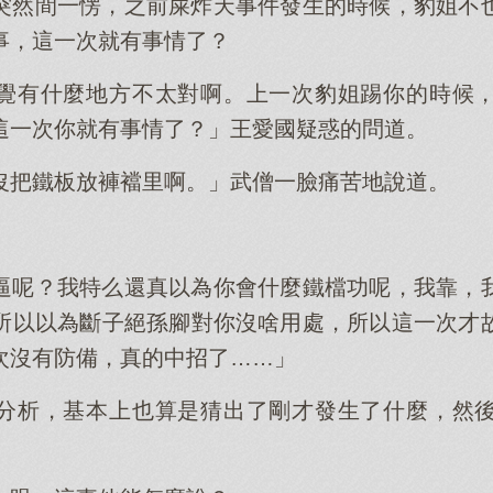
突然間一愣，之前屎炸天事件發生的時候，豹姐不
事，這一次就有事情了？
覺有什麼地方不太對啊。上一次豹姐踢你的時候
這一次你就有事情了？」王愛國疑惑的問道。
沒把鐵板放褲襠里啊。」武僧一臉痛苦地說道。
逼呢？我特么還真以為你會什麼鐵檔功呢，我靠，
所以以為斷子絕孫腳對你沒啥用處，所以這一次才
次沒有防備，真的中招了……」
分析，基本上也算是猜出了剛才發生了什麼，然