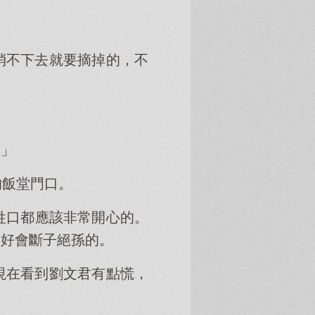
消不下去就要摘掉的，不
。」
的飯堂門口。
牲口都應該非常開心的。
不好會斷子絕孫的。
現在看到劉文君有點慌，