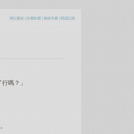
標記書簽
|
給書點贊
|
報錯求書
|
閱讀記錄
了行嗎？」
。
樓。