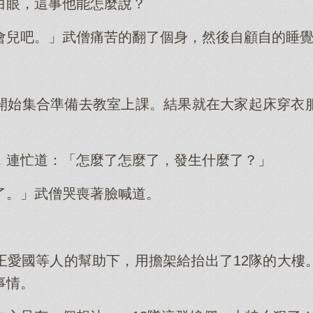
白眼，這事他能怎麼說？
會兒吧。」武僧痛苦的翻了個身，然後自顧自的睡
開始集合準備去教室上課。結果就在大家起床穿衣
，連忙道：「怎麼了怎麼了，發生什麼了？」
了。」武僧哭喪著臉喊道。
王愛國等人的幫助下，用擔架給抬出了12隊的大樓
事情。