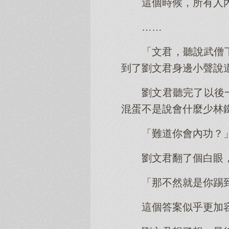
這個時候，所有人
……
「文君，聽說武僧
到了劉文君身邊小聲說
劉文君聽完了以後
混蛋不是說會什麼少林
「難道你會內功？
劉文君翻了個白眼
「那不然就是你踢
這個答案似乎更加