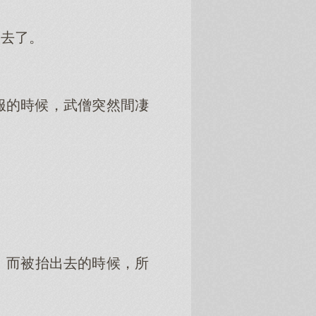
覺去了。
服的時候，武僧突然間凄
。而被抬出去的時候，所