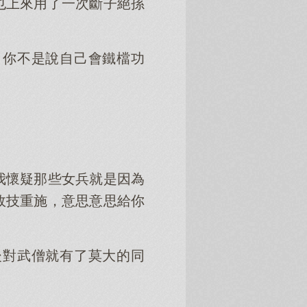
也上來用了一次斷子絕孫
，你不是說自己會鐵檔功
我懷疑那些女兵就是因為
故技重施，意思意思給你
後對武僧就有了莫大的同