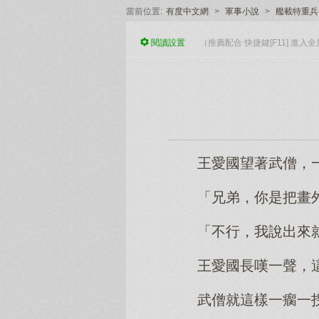
當前位置:
有度中文網
>
軍事小說
>
艦載特重兵
閱讀
設置
（推薦配合 快捷鍵[F11] 進
王愛國望著武僧，
「兄弟，你是把畫
「不行，我說出來
王愛國長嘆一聲，
武僧就這樣一瘸一