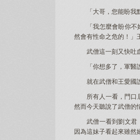
「大哥，您能盼我
「我怎麼會盼你不
然會有性命之危的！」
武僧這一刻又快吐
「你想多了，軍醫
就在武僧和王愛國
所有人一看，門口
然而今天聽說了武僧的
武僧一看到劉文君
因為這妹子看起來雖然