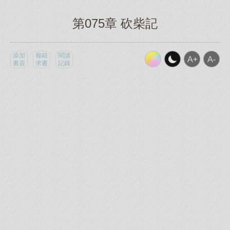
第075章 砍柴記
添加
報錯
閱讀
書簽
求書
記錄