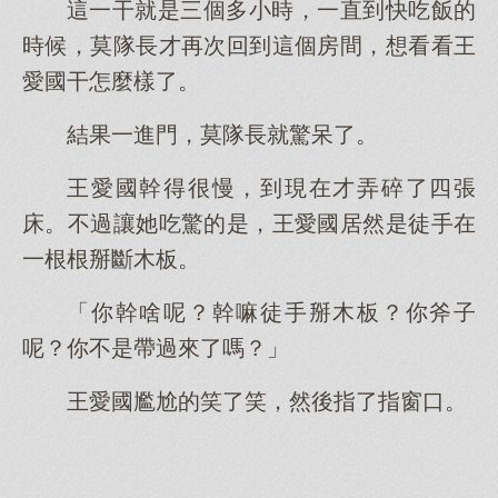
這一干就是三個多小時，一直到快吃飯的
時候，莫隊長才再次回到這個房間，想看看王
愛國干怎麼樣了。
結果一進門，莫隊長就驚呆了。
王愛國幹得很慢，到現在才弄碎了四張
床。不過讓她吃驚的是，王愛國居然是徒手在
一根根掰斷木板。
「你幹啥呢？幹嘛徒手掰木板？你斧子
呢？你不是帶過來了嗎？」
王愛國尷尬的笑了笑，然後指了指窗口。