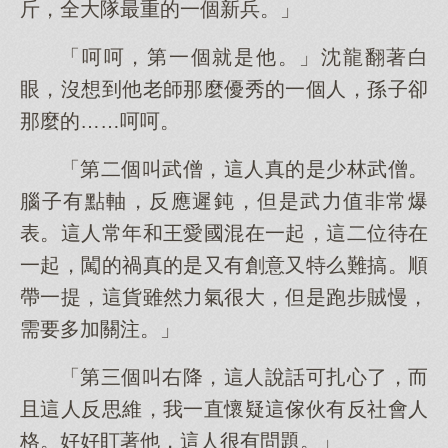
斤，全大隊最重的一個新兵。」
「呵呵，第一個就是他。」沈龍翻著白
眼，沒想到他老師那麼優秀的一個人，孫子卻
那麼的……呵呵。
「第二個叫武僧，這人真的是少林武僧。
腦子有點軸，反應遲鈍，但是武力值非常爆
表。這人常年和王愛國混在一起，這二位待在
一起，闖的禍真的是又有創意又特么難搞。順
帶一提，這貨雖然力氣很大，但是跑步賊慢，
需要多加關注。」
「第三個叫右降，這人說話可扎心了，而
且這人反思維，我一直懷疑這傢伙有反社會人
格。好好盯著他，這人很有問題。」