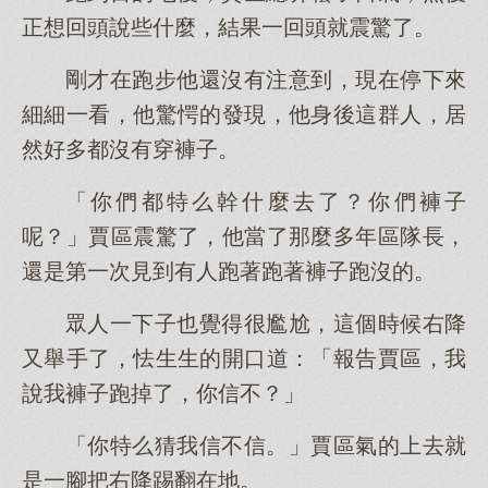
正想回頭說些什麼，結果一回頭就震驚了。
剛才在跑步他還沒有注意到，現在停下來
細細一看，他驚愕的發現，他身後這群人，居
然好多都沒有穿褲子。
「你們都特么幹什麼去了？你們褲子
呢？」賈區震驚了，他當了那麼多年區隊長，
還是第一次見到有人跑著跑著褲子跑沒的。
眾人一下子也覺得很尷尬，這個時候右降
又舉手了，怯生生的開口道：「報告賈區，我
說我褲子跑掉了，你信不？」
「你特么猜我信不信。」賈區氣的上去就
是一腳把右降踢翻在地。