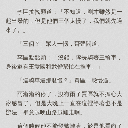
李區搖搖頭道：「不知道，剛才雖然是一
起出發的，但是他們三個太慢了，我們就先過
來了。」
「三個？」眾人一愣，齊聲問道。
李區點點頭：「沒錯，隊長騎著三輪車，
身後還有王愛國和武僧幫忙在推車。」
「這騎車還那麼慢？」賈區一臉懵逼。
雨漸漸的停了，沒有雨了賈區就不擔心大
家感冒了。但是大晚上一直在這裡等著也不是
辦法，畢竟越晚山路越難走啊。
這個時候他不能發號施令，於是他看向了