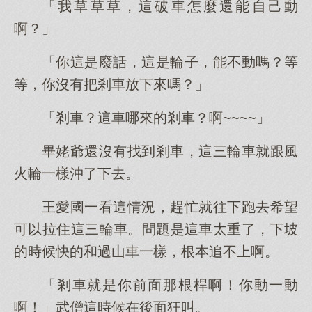
「我草草草，這破車怎麼還能自己動
啊？」
「你這是廢話，這是輪子，能不動嗎？等
等，你沒有把剎車放下來嗎？」
「剎車？這車哪來的剎車？啊~~~~」
畢姥爺還沒有找到剎車，這三輪車就跟風
火輪一樣沖了下去。
王愛國一看這情況，趕忙就往下跑去希望
可以拉住這三輪車。問題是這車太重了，下坡
的時候快的和過山車一樣，根本追不上啊。
「剎車就是你前面那根桿啊！你動一動
啊！」武僧這時候在後面狂叫。