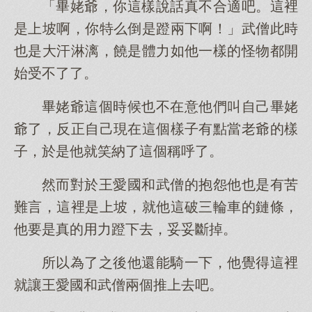
「畢姥爺，你這樣說話真不合適吧。這裡
是上坡啊，你特么倒是蹬兩下啊！」武僧此時
也是大汗淋漓，饒是體力如他一樣的怪物都開
始受不了了。
畢姥爺這個時候也不在意他們叫自己畢姥
爺了，反正自己現在這個樣子有點當老爺的樣
子，於是他就笑納了這個稱呼了。
然而對於王愛國和武僧的抱怨他也是有苦
難言，這裡是上坡，就他這破三輪車的鏈條，
他要是真的用力蹬下去，妥妥斷掉。
所以為了之後他還能騎一下，他覺得這裡
就讓王愛國和武僧兩個推上去吧。