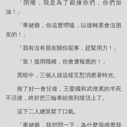
「閉嘴，我是為了鍛煉你們，你們加
油！」
「畢姥爺，你這麼嘮嗑，以後轉業會沒朋
友的！」
「我有沒有朋友關你屁事，趕緊用力！」
「靠！濫用職權，你會遭報應的！」
黑暗中，三個人就這樣互懟消磨著時光。
推了好一會兒後，王愛國和武僧累的半死
不活後，終於把三輪車給推到坡頂上了。
這下二人總算鬆了口氣。
「畢姥爺，我想問一下，為什麼我感覺我