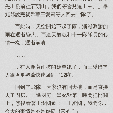
先出發前往石頭山，我們等會兒追上來。」畢
姥爺說完就帶著王愛國等人回去12隊了。
而此時，天空開始下起了雨，淅淅瀝瀝的
雨在逐漸變大。而這天氣就和十一隊隊長的心
情一樣，逐漸崩潰。
……
所有人穿著雨披開始奔跑了，而王愛國等
人跟著畢姥爺快速回到了12隊。
回到了12隊，大家沒有回大樓，而是直接
去了廚房。一進廚房，畢姥爺第一時間把門關
上，然後看著王愛國道：「王愛國，我問你，
今天的事情是不是你搞出來的？」