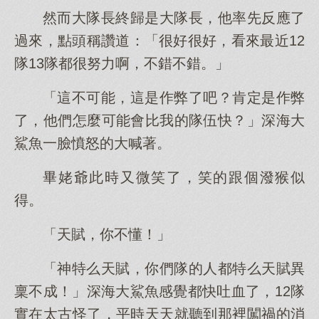
然而大隊長終歸是大隊長，他率先反應了
過來，點頭稱讚道：「很好很好，看來最近12
隊13隊都很努力啊，不錯不錯。」
「這不可能，這是作弊了吧？肯定是作弊
了，他們怎麼可能會比我的隊伍快？」深海大
鯊魚一臉憤怒的大喊著。
畢姥爺此時又微笑了，笑的跟個潑猴似
得。
「天賦，你不懂！」
「神特么天賦，你們隊的人都特么天賦異
稟不成！」深海大鯊魚感覺都快吐血了，12隊
實在太古怪了，平時天天就聽到那裡闖禍的消