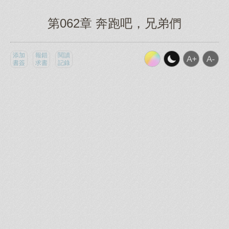
第062章 奔跑吧，兄弟們
添加
報錯
閱讀
書簽
求書
記錄