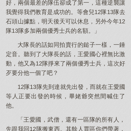
好，兩個最差的隊伍卻成了第一，這種逆襲讓
我覺得我們教育是成功的。等會兒12隊13隊去
石頭山據點，明天後天可以休息，另外今年12
隊13隊多加兩個優秀士兵的名額。」
大隊長的話如同拍賣行的鎚子一樣，一錘
定音。聽到了大隊長的話，王愛國心裡無比激
動，他又為12隊掙來了兩個優秀士兵，這次好
歹要分他一個了吧？
12隊13隊先到達就先出發，而就在王愛國
等人正要出發的時候，畢姥爺突然間喊住了
他。
「王愛國，武僧，還有一區隊的所有人，
先跟我回12隊搬東西。其餘人賈區你們帶著，