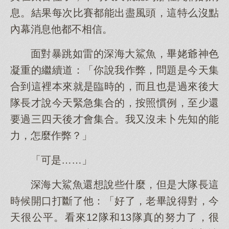
息。結果每次比賽都能出盡風頭，這特么沒點
內幕消息他都不相信。
面對暴跳如雷的深海大鯊魚，畢姥爺神色
凝重的繼續道：「你說我作弊，問題是今天集
合到這裡本來就是臨時的，而且也是過來後大
隊長才說今天緊急集合的，按照慣例，至少還
要過三四天後才會集合。我又沒未卜先知的能
力，怎麼作弊？」
「可是……」
深海大鯊魚還想說些什麼，但是大隊長這
時候開口打斷了他：「好了，老畢說得對，今
天很公平。看來12隊和13隊真的努力了，很