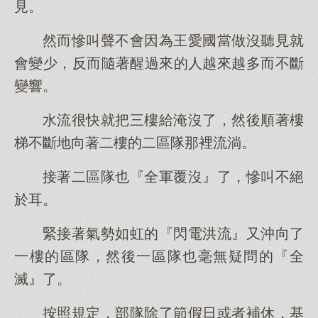
見。
然而慘叫聲不會因為王愛國當做沒聽見就
會變少，反而隨著醒過來的人越來越多而不斷
變響。
水流很快就把三樓給淹沒了，然後順著樓
梯不斷地向著二樓的二區隊那裡流淌。
接著二區隊也『全軍覆沒』了，慘叫不絕
於耳。
緊接著氣勢如虹的『閃電洪流』又沖向了
一樓的區隊，然後一區隊也毫無疑問的『全
滅』了。
按照規定，部隊除了節假日或者補休，基