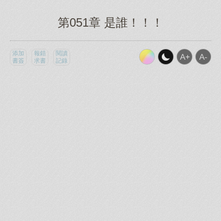
第051章 是誰！！！
添加
報錯
閱讀
書簽
求書
記錄