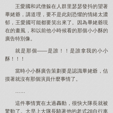
王愛國和武僧躲在人群里瑟瑟發抖的望著
畢姥爺，講道理，要不是此刻恐懼的情緒太濃
郁，王愛國可能都要笑出來了。因為畢姥爺現
在的畫風，和以前他小時候看的那個小小酥的
廣告特別像。
就是那個——是誰！！是誰拿我的小小
酥！！！
當時小小酥廣告策劃要是認識畢姥爺，估
摸著就沒有那個演員什麼事情了。
……
這件事情實在太過轟動，很快大隊長就被
驚動了。大早上大隊長騎著他的老式28自行車