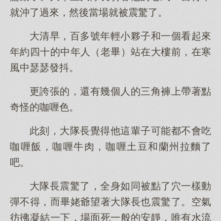
就沖了過來，然後當場就被震驚了。
大清早，百多號年輕小夥子和一個看起來
年約四十的中年人（老畢）站在大樓前，在寒
風中瑟瑟發抖。
更誇張的，還有幾個人的三角褲上帶著點
奇怪的咖喱色。
此刻，大隊長覺得他這輩子可能都不會吃
咖喱飯，咖喱牛肉，咖喱土豆和蘭州拉麵了
吧。
大隊長震驚了，全身如同被點了穴一樣動
彈不得，而畢姥爺望著大隊長也震驚了。空氣
彷彿凝結一下，場面死一般的安靜，唯有水流