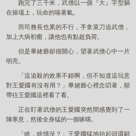
跑完了三千米，武僧以一個『大』字型躺
在操場上，玩命的喘著氣。
而司務長也累的不行，手拿菜刀追武僧，
加上大病初癒，讓他也有點超負荷。
但是畢姥爺卻很開心，望著武僧心中一片
明亮。
「這追殺的效果不錯啊，但不知道這玩意
對王愛國有沒有用？」畢姥爺心裡念叨著，順
帶往王愛國這裡看了看。
正在盯著武僧的王愛國突然間感覺到了一
陣寒意，然後全身猛的一個哆嗦。
「啥，啥情況？」王愛國猛地抬起頭環顧