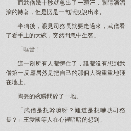
而武僧幾十秒就急出了一頭汗，眼睛滴溜
溜的轉著，但是愣是一句話沒說出來。
半晌後，眼見司務長就要走過來，武僧看
了看手上的大碗，突然間急中生智。
「哐當！」
這一刻所有人都愣住了，誰都沒有想到武
僧第一反應居然是把自己的那個大碗重重地砸
在地上。
陶瓷的碗瞬間碎了一地。
「武僧是想幹嘛呀？難道是想嚇唬司務
長？」王愛國等人在心裡暗暗的想到。