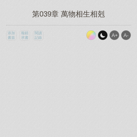
第039章 萬物相生相剋
添加
報錯
閱讀
書簽
求書
記錄