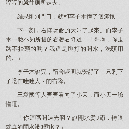
哼哼的就往廁所走去。
結果剛到門口，就和李子木撞了個滿懷。
下一刻，右降玩命的大叫了起來。而李子
木一臉不知所措的看著右降道：「哥啊，你走
路不抬頭的嗎？我這是剛打的開水，洗頭用
的。」
李子木說完，宿舍瞬間就安靜了，只剩下
了還在哇哇大叫的右降。
王愛國等人齊齊看向了小天，而小天一臉
懵逼。
「你這嘴開過光啊？說開水燙J霸，轉眼
就真的開水燙J霸啦？」