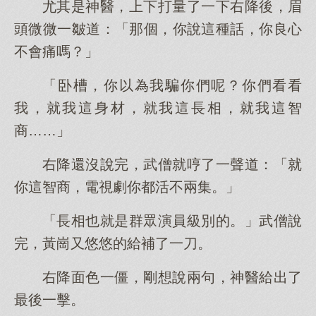
尤其是神醫，上下打量了一下右降後，眉
頭微微一皺道：「那個，你說這種話，你良心
不會痛嗎？」
「卧槽，你以為我騙你們呢？你們看看
我，就我這身材，就我這長相，就我這智
商……」
右降還沒說完，武僧就哼了一聲道：「就
你這智商，電視劇你都活不兩集。」
「長相也就是群眾演員級別的。」武僧說
完，黃崗又悠悠的給補了一刀。
右降面色一僵，剛想說兩句，神醫給出了
最後一擊。