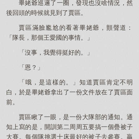
畢姥爺巡邏了一圈，發現也沒啥情況，然
後回頭的時候就見到了賈區。
賈區滿臉尷尬的看著畢姥爺，顫聲道：
「隊長，那個王愛國的事情。」
「沒事，我覺得挺好的。」
「恩？」
「哦，是這樣的。」知道賈區肯定不明
白，於是畢姥爺拿出了一份文件放在了賈區面
前。
賈區瞅了一眼，是一份大隊部的通知。通
知上寫的是，開訓第二周周五要搞一個疊被子
大賽。每個隊挑選十床最好的被子去參賽。贏