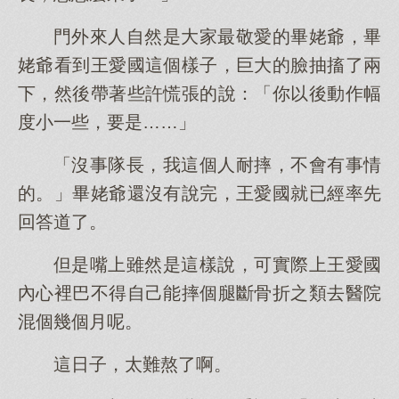
門外來人自然是大家最敬愛的畢姥爺，畢
姥爺看到王愛國這個樣子，巨大的臉抽搐了兩
下，然後帶著些許慌張的說：「你以後動作幅
度小一些，要是……」
「沒事隊長，我這個人耐摔，不會有事情
的。」畢姥爺還沒有說完，王愛國就已經率先
回答道了。
但是嘴上雖然是這樣說，可實際上王愛國
內心裡巴不得自己能摔個腿斷骨折之類去醫院
混個幾個月呢。
這日子，太難熬了啊。