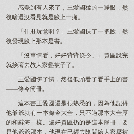
感覺到有人來了，王愛國猛的一睜眼，然
後啥還沒看見就是臉上一痛。
「什麼玩意啊？」王愛國抹了一把臉，然
後發現臉上那本是書。
「沒事情看，好好背背條令。」賈區說完
就接著去教大家疊被子了。
王愛國愣了愣，然後低頭看了看手上的書
——條令簡冊。
這本書王愛國還是很熟悉的，因為他記得
他爺爺就有一本條令大全，只不過那本大全厚
的和辭海一樣。還好賈區扔的是這本簡冊，要
是他爺爺那本，他現在已經去陰間給大家壓被