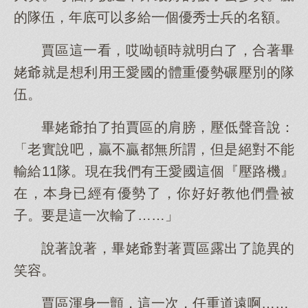
的隊伍，年底可以多給一個優秀士兵的名額。
賈區這一看，哎呦頓時就明白了，合著畢
姥爺就是想利用王愛國的體重優勢碾壓別的隊
伍。
畢姥爺拍了拍賈區的肩膀，壓低聲音說：
「老實說吧，贏不贏都無所謂，但是絕對不能
輸給11隊。現在我們有王愛國這個『壓路機』
在，本身已經有優勢了，你好好教他們疊被
子。要是這一次輸了……」
說著說著，畢姥爺對著賈區露出了詭異的
笑容。
賈區渾身一顫，這一次，任重道遠啊……